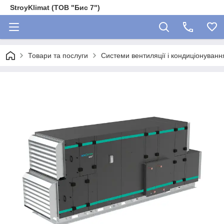
StroyKlimat (ТОВ "Бис 7")
Товари та послуги
Системи вентиляції і кондиціонуванн