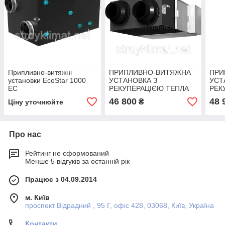
Припливно-витяжні
ПРИПЛИВНО-ВИТЯЖНА
ПРИ
установки EcoStar 1000
УСТАНОВКА З
УСТ
EC
РЕКУПЕРАЦІЄЮ ТЕПЛА
РЕК
ERV FHBQ-D3.5-K
ERV
46 800
48 
₴
Ціну уточнюйте
Про нас
Рейтинг не сформований
Менше 5 відгуків за останній рік
Працює з 04.09.2014
м. Київ
проспект Відрадний , 95 Г, офіс 428, 03068, Київ, Україна
Контакти