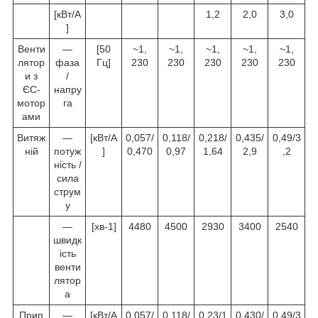
[кВт/A
1,2
2,0
3,0
]
Венти
—
[50
~1,
~1,
~1,
~1,
~1,
лятор
фаза
Гц]
230
230
230
230
230
и з
/
ЄС-
напру
мотор
га
ами
Витяж
—
[кВт/A
0,057/
0,118/
0,218/
0,435/
0,49/3
ній
потуж
]
0,470
0,97
1,64
2,9
,2
ність /
сила
струм
у
—
[хв-1]
4480
4500
2930
3400
2540
швидк
ість
венти
лятор
а
Прип
—
[кВт/A
0,057/
0,118/
0,23/1
0,430/
0,49/3