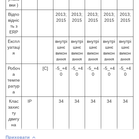
вки )
Відпо
2013;
2013;
2013;
2013;
2013;
відніс
2015
2015
2015
2015
2015
ть з
ERP
Експл
внутрі
внутрі
внутрі
внутрі
внутрі
уатаці
шнє
шнє
шнє
шнє
шнє
я
викон
викон
викон
викон
викон
ання
ання
ання
ання
ання
Робоч
[C]
-5_+4
-5_+4
-5_+4
-5_+4
-5_+4
а
0
0
0
0
0
темпе
ратур
а
Клас
IP
34
34
34
34
34
захис
ту
двигу
на
Приховати