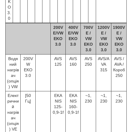
K
O
3.
0
200V
400V
700V
1200V
1900V
Е/VW
Е/VW
E /
E /
E /
EKO
EKO
VW
VW
VW
3.0
3.0
EKO
EKO
EKO
3.0
3.0
3.0
Водя
200V
AVS
AVS
AVS
AVS/A
AVS /
ний
W
125
160
250
VA
AVA /
нагрів
EKO
315
Короб
ач
3.0
250
(опція
) VW
Елект
[50
EKA
EKA
~1,
~1,
~1,
рични
Гц]
NIS
NIS
230
230
230
й
125-
160-
нагрів
0,9-1f
0,9-1f
ач
(опція
) VЕ