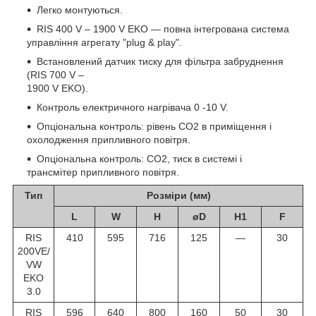
Легко монтуються.
RIS 400 V – 1900 V EKO — повна інтегрована система
управління агрегату "plug & play".
Встановлений датчик тиску для фільтра забруднення
(RIS 700 V –
1900 V EKO).
Контроль електричного нагрівача 0 -10 V.
Опціональна контроль: рівень CO2 в приміщення і
охолодження припливного повітря.
Опціональна контроль: CO2, тиск в системі і
трансмітер припливного повітря.
Тип
Розміри (мм)
L
W
H
øD
H1
F
RIS
410
595
716
125
—
30
200VE/
VW
EKO
3.0
RIS
596
640
800
160
50
30