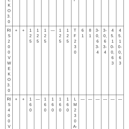
K
O
3.
0
RI
+
+
1
1
1
—
1
1
T
6
8
3-
3-
4
4
S
2
2
2
2
2
F
1
1
0,
0,
5.
5.
2
5
5
5
5
5
2
6
6
1
1
0
3
3-
3-
0-
0-
0
0
4
4
0,
0,
V
6
6
W
3
3
E
K
O
3.
0
RI
+
+
1
—
1
1
1
1
L
—
—
—
—
—
—
S
6
6
6
6
6
M
4
0
0
0
0
0
2
0
3
0
0
V
A-