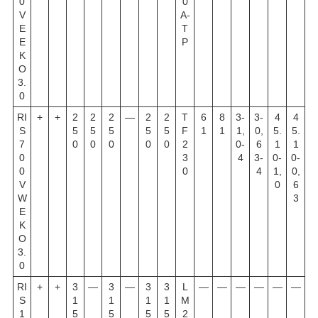
0
0
V
A-
E
T
E
P
K
O
3.
0
RI
+
+
2
2
2
—
2
2
T
6
8
3-
3-
4
4
S
5
5
5
5
5
F
1
1
1,
0,
5.
5.
7
0
0
0
0
0
2
0-
6
1
1
0
3
4
3-
0-
0-
0
0
4
1,
0,
V
0
6
W
3
E
K
O
3.
0
RI
+
+
3
—
3
—
3
3
L
—
—
—
—
—
—
S
1
1
1
1
M
1
5
5
5
5
2