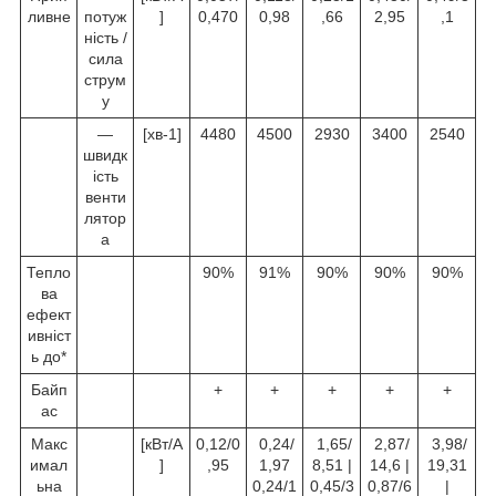
ливне
потуж
]
0,470
0,98
,66
2,95
,1
ність /
сила
струм
у
—
[хв-1]
4480
4500
2930
3400
2540
швидк
ість
венти
лятор
а
Тепло
90%
91%
90%
90%
90%
ва
ефект
ивніст
ь до*
Байп
+
+
+
+
+
ас
Макс
[кВт/A
0,12/0
0,24/
1,65/
2,87/
3,98/
имал
]
,95
1,97
8,51 |
14,6 |
19,31
ьна
0,24/1
0,45/3
0,87/6
|