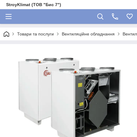
StroyKlimat (ТОВ "Бис 7")
Товари та послуги
Вентиляційне обладнання
Вентил