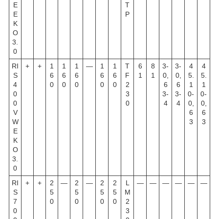
E
T
E
P
K
O
3.
0
RI
+
+
1
1
1
—
1
1
T
6
8
3-
3-
4
4
S
6
6
6
6
6
F
1
1
0,
0,
5.
5.
4
0
0
0
0
0
2
6
6
1
1
0
3
3-
3-
0-
0-
0
0
4
4
0,
0,
V
6
6
W
3
3
E
K
O
3.
0
RI
+
+
2
—
2
—
2
2
L
—
—
—
—
—
—
S
5
5
5
5
M
7
0
0
0
0
2
0
3