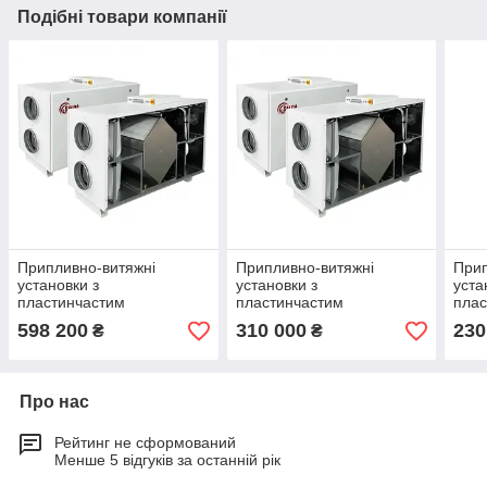
Подібні товари компанії
Припливно-витяжні
Припливно-витяжні
Прип
установки з
установки з
уста
пластинчастим
пластинчастим
плас
рекуператором Salda RIS
рекуператором Salda RIS
реку
598 200
310 000
230
₴
₴
1900 HW EKO 3.0
700 HE EKO 3.0
700 
Про нас
Рейтинг не сформований
Менше 5 відгуків за останній рік