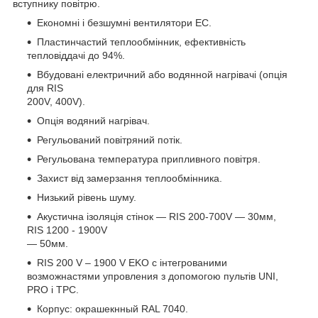
вступнику повітрю.
Економні і безшумні вентилятори EC.
Пластинчастий теплообмінник, ефективність
тепловіддачі до 94%.
Вбудовані електричний або водянной нагрівачі (опція
для RIS
200V, 400V).
Опція водяний нагрівач.
Регульований повітряний потік.
Регульована температура припливного повітря.
Захист від замерзання теплообмінника.
Низький рівень шуму.
Акустична ізоляція стінок — RIS 200-700V — 30мм,
RIS 1200 - 1900V
— 50мм.
RIS 200 V – 1900 V EKO c інтегрованими
возможнастями упровления з допомогою пультів UNI,
PRO і TPC.
Корпус: окрашекнный RAL 7040.