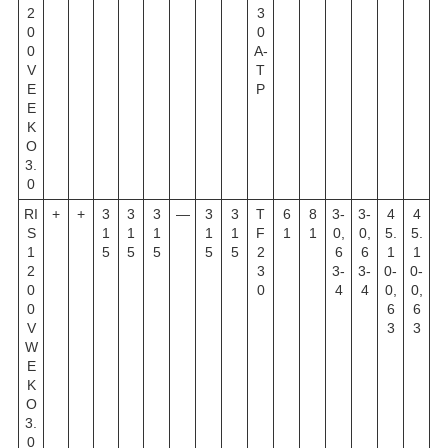
2
3
0
0
0
A-
V
T
E
P
E
K
O
3.
0
RI
+
+
3
3
3
—
3
3
T
6
8
3-
3-
4
4
S
1
1
1
1
1
F
1
1
0,
0,
5.
5.
1
5
5
5
5
5
2
6
6
1
1
2
3
3-
3-
0-
0-
0
0
4
4
0,
0,
0
6
6
V
3
3
W
E
K
O
3.
0