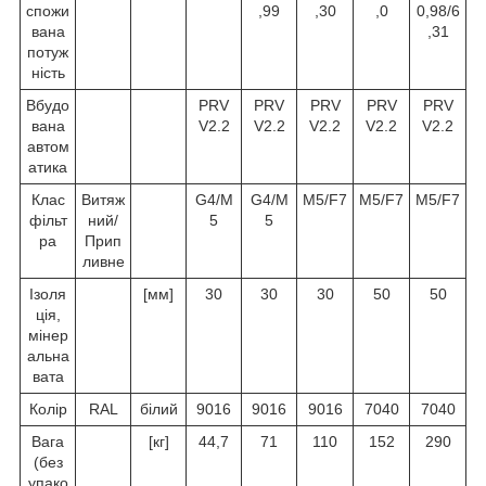
спожи
,99
,30
,0
0,98/6
вана
,31
потуж
ність
Вбудо
PRV
PRV
PRV
PRV
PRV
вана
V2.2
V2.2
V2.2
V2.2
V2.2
автом
атика
Клас
Витяж
G4/M
G4/M
M5/F7
M5/F7
M5/F7
фільт
ний/
5
5
ра
Прип
ливне
Ізоля
[мм]
30
30
30
50
50
ція,
мінер
альна
вата
Колір
RAL
білий
9016
9016
9016
7040
7040
Вага
[кг]
44,7
71
110
152
290
(без
упако