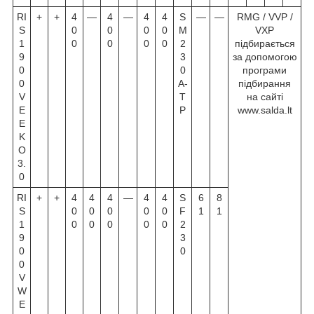
RI
+
+
4
—
4
—
4
4
S
—
—
RMG / VVP /
S
0
0
0
0
M
VXP
1
0
0
0
0
2
підбирається
9
3
за допомогою
0
0
програми
0
A-
підбирання
V
T
на сайті
E
P
www.salda.lt
E
K
O
3.
0
RI
+
+
4
4
4
—
4
4
S
6
8
S
0
0
0
0
0
F
1
1
1
0
0
0
0
0
2
9
3
0
0
0
V
W
E