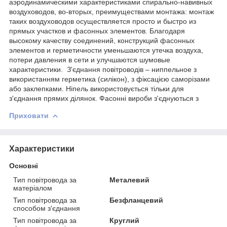
аэродинамическими характеристиками спирально-навивных
воздуховодов, во-вторых, преимуществами монтажа: монтаж
таких воздуховодов осуществляется просто и быстро из
прямых участков и фасонных элементов. Благодаря
высокому качеству соединений, конструкций фасонных
элементов и герметичности уменьшаются утечка воздуха,
потери давления в сети и улучшаются шумовые
характеристики. З'єднання повітроводів – ниппельное з
використанням герметика (силікон), з фіксацією саморізами
або заклепками. Ніпель використовується тільки для
з'єднання прямих ділянок. Фасонні вироби з'єднуються з
Приховати
Характеристики
Основні
Тип повітровода за
Металевий
матеріалом
Тип повітровода за
Безфланцевий
способом з'єднання
Тип повітровода за
Круглий