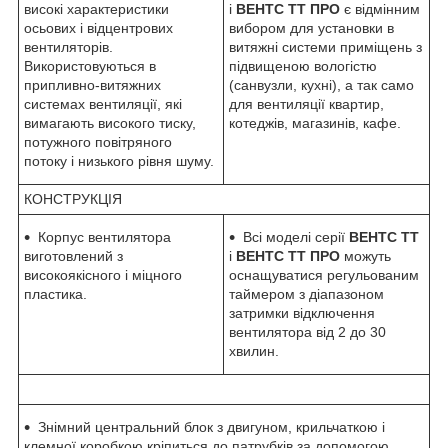
високі характеристики
і
ВЕНТС ТТ ПРО
є відмінним
осьових і відцентрових
вибором для установки в
вентиляторів.
витяжні системи приміщень з
Використовуються в
підвищеною вологістю
припливно-витяжних
(санвузли, кухні), а так само
системах вентиляції, які
для вентиляції квартир,
вимагають високого тиску,
котеджів, магазинів, кафе.
потужного повітряного
потоку і низького рівня шуму.
КОНСТРУКЦІЯ
Корпус вентилятора
Всі моделі серії
ВЕНТС ТТ
виготовлений з
і
ВЕНТС ТТ ПРО
можуть
високоякісного і міцного
оснащуватися регульованим
пластика.
таймером з діапазоном
затримки відключення
вентилятора від 2 до 30
хвилин.
Знімний центральний блок з двигуном, крильчаткою і
клемної коробкою кріпиться до патрубків за допомогою