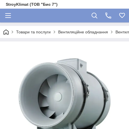
StroyKlimat (ТОВ "Бис 7")
Товари та послуги
Вентиляційне обладнання
Вентил