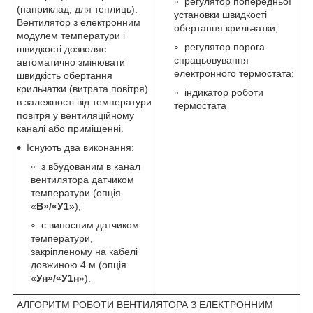
регулятор попередньої
(наприклад, для теплиць).
установки швидкості
Вентилятор з електронним
обертання крильчатки;
модулем температури і
регулятор порога
швидкості дозволяє
спрацьовування
автоматично змінювати
електронного термостата;
швидкість обертання
крильчатки (витрата повітря)
індикатор роботи
в залежності від температури
термостата
повітря у вентиляційному
каналі або приміщенні.
Існують два виконання:
з вбудованим в канал
вентилятора датчиком
температури (опція
«
В»/«У1
»);
c виносним датчиком
температури,
закріпленому на кабелі
довжиною 4 м (опція
«
Ун»/«У1н
»).
АЛГОРИТМ РОБОТИ ВЕНТИЛЯТОРА З ЕЛЕКТРОННИМ