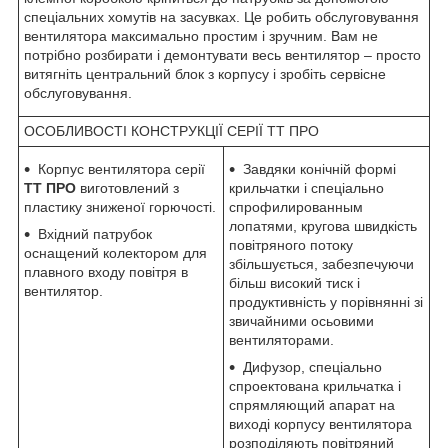
спеціальних хомутів на засувках. Це робить обслуговування
вентилятора максимально простим і зручним. Вам не
потрібно розбирати і демонтувати весь вентилятор – просто
витягніть центральний блок з корпусу і зробіть сервісне
обслуговування.
ОСОБЛИВОСТІ КОНСТРУКЦІЇ СЕРІЇ ТТ ПРО
Корпус вентилятора серії
Завдяки конічній формі
ТТ ПРО
виготовлений з
крильчатки і спеціально
пластику зниженої горючості.
спрофилированным
лопатями, кругова швидкість
Вхідний патрубок
повітряного потоку
оснащений колектором для
збільшується, забезпечуючи
плавного входу повітря в
більш високий тиск і
вентилятор.
продуктивність у порівнянні зі
звичайними осьовими
вентиляторами.
Дифузор, спеціально
спроектована крильчатка і
спрямляющий апарат на
виході корпусу вентилятора
розподіляють повітряний