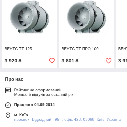
ВЕНТС ТТ 125
ВЕНТС ТТ ПРО 100
ВЕН
3 920
3 801
3 9
₴
₴
Про нас
Рейтинг не сформований
Менше 5 відгуків за останній рік
Працює з 04.09.2014
м. Київ
проспект Відрадний , 95 Г, офіс 428, 03068, Київ, Україна