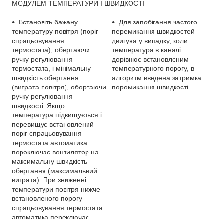
МОДУЛЕМ ТЕМПЕРАТУРИ І ШВИДКОСТІ
Встановіть бажану
Для запобігання частого
температуру повітря (поріг
перемикання швидкостей
спрацьовування
двигуна у випадку, коли
термостата), обертаючи
температура в каналі
ручку регулювання
дорівнює встановленим
термостата, і мінімальну
температурного порогу, в
швидкість обертання
алгоритм введена затримка
(витрата повітря), обертаючи
перемикання швидкості.
ручку регулювання
швидкості. Якщо
температура підвищується і
перевищує встановлений
поріг спрацьовування
термостата автоматика
переключає вентилятор на
максимальну швидкість
обертання (максимальний
витрата). При зниженні
температури повітря нижче
встановленого порогу
спрацьовування термостата
автоматика переключає