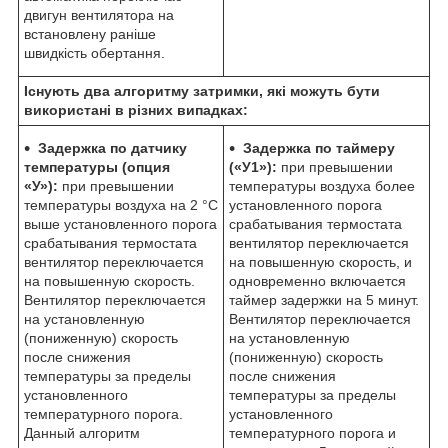
двигун вентилятора на
встановлену раніше
швидкість обертання.
Існують два алгоритму затримки, які можуть бути
використані в різних випадках:
Задержка по датчику
Задержка по таймеру
температуры (опция
(«У1»):
при превышении
«У»):
при превышении
температуры воздуха более
температуры воздуха на 2 °С
установленного порога
выше установленного порога
срабатывания термостата
срабатывания термостата
вентилятор переключается
вентилятор переключается
на повышенную скорость, и
на повышенную скорость.
одновременно включается
Вентилятор переключается
таймер задержки на 5 минут.
на установленную
Вентилятор переключается
(пониженную) скорость
на установленную
после снижения
(пониженную) скорость
температуры за пределы
после снижения
установленного
температуры за пределы
температурного порога.
установленного
Данный алгоритм
температурного порога и