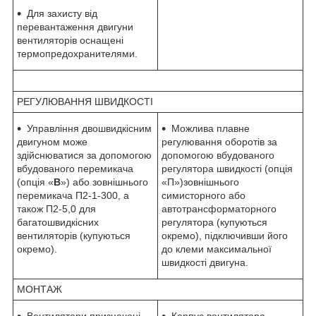
Для захисту від
перевантаження двигуни
вентиляторів оснащені
термопредохранителями.
РЕГУЛЮВАННЯ ШВИДКОСТІ
Управління двошвидкісним
Можлива плавне
двигуном може
регулювання оборотів за
здійснюватися за допомогою
допомогою вбудованого
вбудованого перемикача
регулятора швидкості (опція
(опція «
В
») або зовнішнього
«П»)зовнішнього
перемикача П2-1-300, а
симисторного або
також П2-5,0 для
автотрансформаторного
багатошвидкісних
регулятора (купуються
вентиляторів (купуються
окремо), підключивши його
окремо).
до клеми максимальної
швидкості двигуна.
МОНТАЖ
Вентилятори призначені
Корпус вентилятора