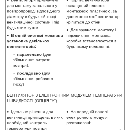
для монтажу канального у
оснащений плоскою
повітропроводі відповідного
монтажною пластиною, за
діаметру в будь-якій точці
допомогою якої вентилятор
вентиляційної системи і під
кріпиться до стіни.
будь-яким кутом.
Для зручності монтажу і
В одній системі можлива
підключення монтажна
установка декількох
коробка встановлюється в
вентиляторів:
будь-якому положенні.
паралельно
(для
збільшення витрати
повітря);
послідовно
(для
збільшення робочого
тиску)
ВЕНТИЛЯТОР З ЕЛЕКТРОННИМ МОДУЛЕМ ТЕМПЕРАТУРИ
І ШВИДКОСТІ (ОПЦІЯ "У")
Ідеальне рішення для
На передній панелі
вентиляції приміщень, в яких
електронного модуля
необхідний контроль
розташовані:
температури повітря