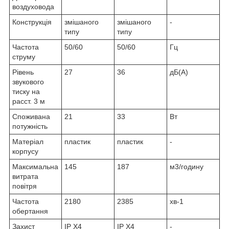
воздуховода
Конструкція
змішаного
змішаного
-
типу
типу
Частота
50/60
50/60
Гц
струму
Рівень
27
36
дБ(А)
звукового
тиску на
расст. 3 м
Споживана
21
33
Вт
потужність
Матеріал
пластик
пластик
-
корпусу
Максимальна
145
187
м3/годину
витрата
повітря
Частота
2180
2385
хв
-1
обертання
Захист
IP X4
IP X4
-