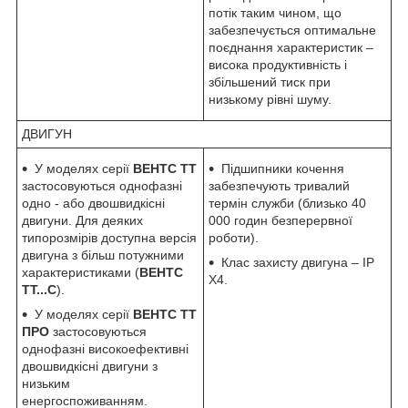
потік таким чином, що
забезпечується оптимальне
поєднання характеристик –
висока продуктивність і
збільшений тиск при
низькому рівні шуму.
ДВИГУН
У моделях серії
ВЕНТС ТТ
Підшипники кочення
застосовуються однофазні
забезпечують тривалий
одно - або двошвидкісні
термін служби (близько 40
двигуни. Для деяких
000 годин безперервної
типорозмірів доступна версія
роботи).
двигуна з більш потужними
Клас захисту двигуна – IP
характеристиками (
ВЕНТС
X4.
ТТ...С
).
У моделях серії
ВЕНТС ТТ
ПРО
застосовуються
однофазні високоефективні
двошвидкісні двигуни з
низьким
енергоспоживанням.