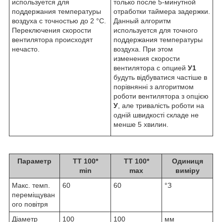
используется для
только после 5-минутной
поддержания температуры
отработки таймера задержки.
воздуха с точностью до 2 °С.
Данный алгоритм
Переключения скорости
используется для точного
вентилятора происходят
поддержания температуры
нечасто.
воздуха. При этом
изменения скорости
вентилятора с опцией
У1
будуть відбуватися частіше в
порівнянні з алгоритмом
роботи вентилятора з опцією
У
, але тривалість роботи на
одній швидкості складе не
менше 5 хвилин.
Параметр
ТТ 100*
ТТ 100*
Одиниця
min
max
виміру
Макс. темп.
60
60
°З
переміщуван
ого повітря
Діаметр
100
100
мм