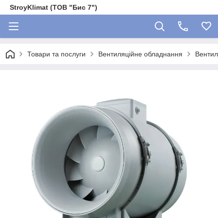
StroyKlimat (ТОВ "Бис 7")
Товари та послуги
Вентиляційне обладнання
Вентил