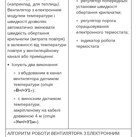
регулятор попередньої
(наприклад, для теплиць).
установки швидкості
Вентилятор з електронним
обертання крильчатки;
модулем температури і
регулятор порога
швидкості дозволяє
спрацьовування
автоматично змінювати
електронного термостата;
швидкість обертання
крильчатки (витрата повітря)
індикатор роботи
в залежності від температури
термостата
повітря у вентиляційному
каналі або приміщенні.
Існують два виконання:
з вбудованим в канал
вентилятора датчиком
температури (опція
«
В»/«У1
»);
c виносним датчиком
температури,
закріпленому на кабелі
довжиною 4 м (опція
«
Ун»/«У1н
»).
АЛГОРИТМ РОБОТИ ВЕНТИЛЯТОРА З ЕЛЕКТРОННИМ