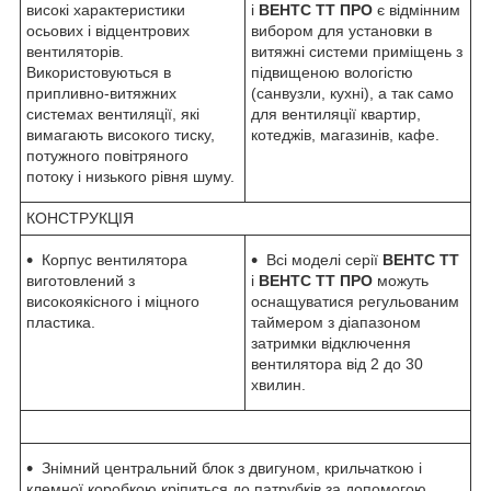
високі характеристики
і
ВЕНТС ТТ ПРО
є відмінним
осьових і відцентрових
вибором для установки в
вентиляторів.
витяжні системи приміщень з
Використовуються в
підвищеною вологістю
припливно-витяжних
(санвузли, кухні), а так само
системах вентиляції, які
для вентиляції квартир,
вимагають високого тиску,
котеджів, магазинів, кафе.
потужного повітряного
потоку і низького рівня шуму.
КОНСТРУКЦІЯ
Корпус вентилятора
Всі моделі серії
ВЕНТС ТТ
виготовлений з
і
ВЕНТС ТТ ПРО
можуть
високоякісного і міцного
оснащуватися регульованим
пластика.
таймером з діапазоном
затримки відключення
вентилятора від 2 до 30
хвилин.
Знімний центральний блок з двигуном, крильчаткою і
клемної коробкою кріпиться до патрубків за допомогою