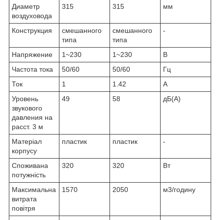
Диаметр
315
315
мм
воздуховода
Конструкция
смешанного
смешанного
-
типа
типа
Напряжение
1~230
1~230
В
Частота тока
50/60
50/60
Гц
Ток
1
1.42
А
Уровень
49
58
дБ(А)
звукового
давления на
расст. 3 м
Матеріал
пластик
пластик
-
корпусу
Споживана
320
320
Вт
потужність
Максимальна
1570
2050
м3/годину
витрата
повітря