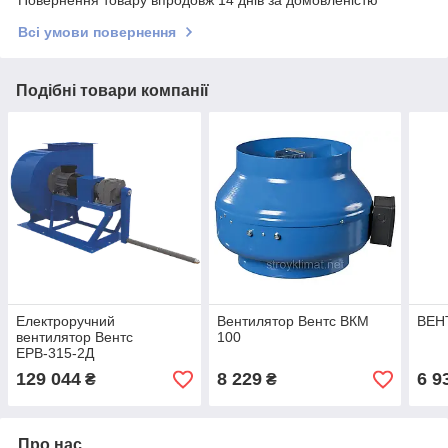
Всі умови повернення
Подібні товари компанії
Електроручний
Вентилятор Вентс ВКМ
ВЕН
вентилятор Вентс
100
ЕРВ-315-2Д
129 044
8 229
6 9
₴
₴
Про нас