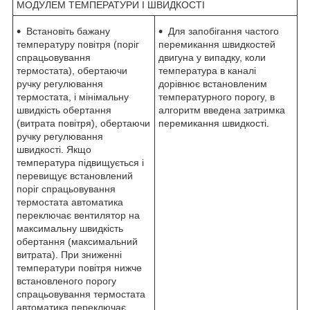
МОДУЛЕМ ТЕМПЕРАТУРИ І ШВИДКОСТІ
Встановіть бажану
Для запобігання частого
температуру повітря (поріг
перемикання швидкостей
спрацьовування
двигуна у випадку, коли
термостата), обертаючи
температура в каналі
ручку регулювання
дорівнює встановленим
термостата, і мінімальну
температурного порогу, в
швидкість обертання
алгоритм введена затримка
(витрата повітря), обертаючи
перемикання швидкості.
ручку регулювання
швидкості. Якщо
температура підвищується і
перевищує встановлений
поріг спрацьовування
термостата автоматика
переключає вентилятор на
максимальну швидкість
обертання (максимальний
витрата). При зниженні
температури повітря нижче
встановленого порогу
спрацьовування термостата
автоматика переключає