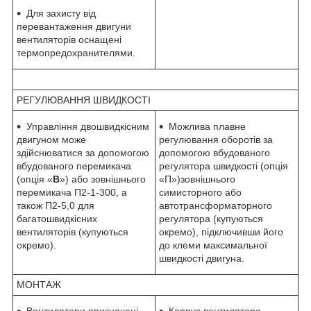
Для захисту від
перевантаження двигуни
вентиляторів оснащені
термопредохранителями.
РЕГУЛЮВАННЯ ШВИДКОСТІ
Управління двошвидкісним
Можлива плавне
двигуном може
регулювання оборотів за
здійснюватися за допомогою
допомогою вбудованого
вбудованого перемикача
регулятора швидкості (опція
(опція «
В
») або зовнішнього
«П»)зовнішнього
перемикача П2-1-300, а
симисторного або
також П2-5,0 для
автотрансформаторного
багатошвидкісних
регулятора (купуються
вентиляторів (купуються
окремо), підключивши його
окремо).
до клеми максимальної
швидкості двигуна.
МОНТАЖ
Вентилятори призначені
Корпус вентилятора