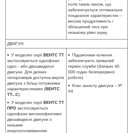
потік таким чином, що
забезпечується оптимальне
поєднання характеристик –
висока продуктивність і
збільшений тиск при
низькому рівні шуму.
ДВИГУН
У моделях серії
ВЕНТС ТТ
Підшипники кочення
застосовуються однофазні
забезпечують тривалий
одно - або двошвидкісні
термін служби (близько 40
двигуни. Для деяких
000 годин безперервної
типорозмірів доступна версія
роботи).
двигуна з більш потужними
Клас захисту двигуна – IP
характеристиками (
ВЕНТС
X4.
ТТ...С
).
У моделях серії
ВЕНТС ТТ
ПРО
застосовуються
однофазні високоефективні
двошвидкісні двигуни з
низьким
енергоспоживанням.