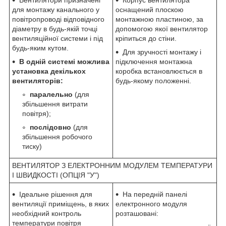
для монтажу канального у
оснащений плоскою
повітропроводі відповідного
монтажною пластиною, за
діаметру в будь-якій точці
допомогою якої вентилятор
вентиляційної системи і під
кріпиться до стіни.
будь-яким кутом.
Для зручності монтажу і
В одній системі можлива
підключення монтажна
установка декількох
коробка встановлюється в
вентиляторів:
будь-якому положенні.
паралельно
(для
збільшення витрати
повітря);
послідовно
(для
збільшення робочого
тиску)
ВЕНТИЛЯТОР З ЕЛЕКТРОННИМ МОДУЛЕМ ТЕМПЕРАТУРИ
І ШВИДКОСТІ (ОПЦІЯ "У")
Ідеальне рішення для
На передній панелі
вентиляції приміщень, в яких
електронного модуля
необхідний контроль
розташовані:
температури повітря