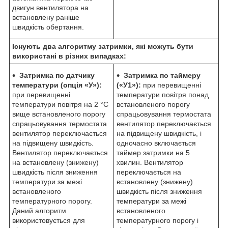
двигун вентилятора на
встановлену раніше
швидкість обертання.
Існують два алгоритму затримки, які можуть бути
використані в різних випадках:
Затримка по датчику
Затримка по таймеру
температури (опція «У»):
(«У1»):
при перевищенні
при перевищенні
температури повітря понад
температури повітря на 2 °С
встановленого порогу
вище встановленого порогу
спрацьовування термостата
спрацьовування термостата
вентилятор переключається
вентилятор переключається
на підвищену швидкість, і
на підвищену швидкість.
одночасно включається
Вентилятор переключається
таймер затримки на 5
на встановлену (знижену)
хвилин. Вентилятор
швидкість після зниження
переключається на
температури за межі
встановлену (знижену)
встановленого
швидкість після зниження
температурного порогу.
температури за межі
Даний алгоритм
встановленого
використовується для
температурного порогу і