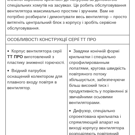
спеціальних хомутів на засувках. Це робить обслуговування
вентилятора максимально простим і зручним. Вам не
потрібно розбирати і демонтувати весь вентилятор – просто
витягніть центральний блок з корпусу і зробіть сервісне
обслуговування.
ОСОБЛИВОСТІ КОНСТРУКЦІЇ СЕРІЇ ТТ ПРО
Корпус вентилятора серії
Завдяки конічній формі
ТТ ПРО
виготовлений з
крильчатки і спеціально
пластику зниженої горючості.
спрофилированным
лопатями, кругова швидкість
Вхідний патрубок
повітряного потоку
оснащений колектором для
збільшується, забезпечуючи
плавного входу повітря в
більш високий тиск і
вентилятор.
продуктивність у порівнянні зі
звичайними осьовими
вентиляторами.
Дифузор, спеціально
спроектована крильчатка і
спрямляющий апарат на
виході корпусу вентилятора
розподіляють повітряний