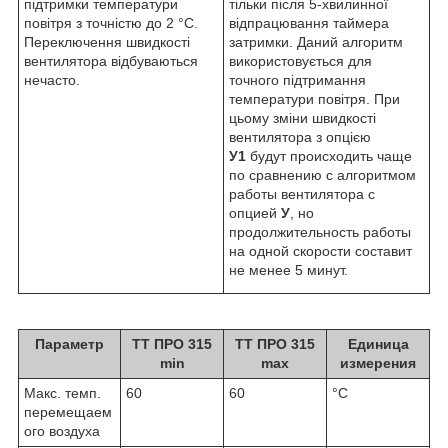
підтримки температури
тільки після 5-хвилинної
повітря з точністю до 2 °С.
відпрацювання таймера
Переключення швидкості
затримки. Даний алгоритм
вентилятора відбуваються
використовується для
нечасто.
точного підтримання
температури повітря. При
цьому зміни швидкості
вентилятора з опцією
У1
будут происходить чаще
по сравнению с алгоритмом
работы вентилятора с
опцией
У
, но
продолжительность работы
на одной скорости составит
не менее 5 минут.
Параметр
ТТ ПРО 315
ТТ ПРО 315
Единица
min
max
измерения
Макс. темп.
60
60
°С
перемещаем
ого воздуха