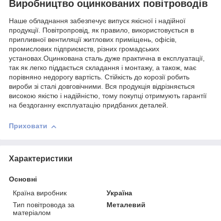
Виробництво оцинкованих повітроводів
Наше обладнання забезпечує випуск якісної і надійної
продукції. Повітропровід, як правило, використовується в
припливної вентиляції житлових приміщень, офісів,
промислових підприємств, різних громадських
установах.Оцинкована сталь дуже практична в експлуатації,
так як легко піддається складання і монтажу, а також, має
порівняно недорогу вартість. Стійкість до корозії робить
вироби зі сталі довговічними. Вся продукція відрізняється
високою якістю і надійністю, тому покупці отримують гарантії
на бездоганну експлуатацію придбаних деталей.
Приховати
Характеристики
Основні
Країна виробник
Україна
Тип повітровода за
Металевий
матеріалом