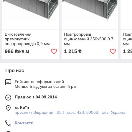
Виготовлення
Повітропровід
Пові
прямокутних
оцинкований 350х500 0.7
оцин
повітропроводів 0,9 мм
мм
мм
986
1 215
1 2
₴/кв.м
₴
Про нас
Рейтинг не сформований
Менше 5 відгуків за останній рік
Працює з 04.09.2014
м. Київ
проспект Відрадний , 95 Г, офіс 428, 03068, Київ, Україна
Контакти