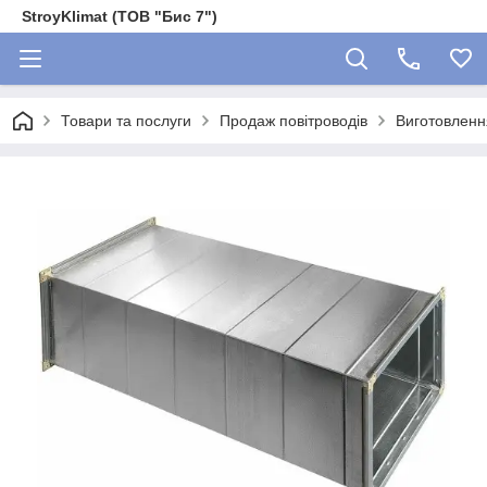
StroyKlimat (ТОВ "Бис 7")
Товари та послуги
Продаж повітроводів
Виготовленн