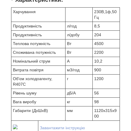
Харчування
230В,1ф,50
Гц
Продуктивність
л/год
8,5
Продуктивність
л/добу
204
Теплова потужність
Вт
4500
Споживана потужність
Вт
2200
Номінальний струм
А
10,2
Витрата повітря
м3/год
900
Об'єм холодоагенту,
г
1200
R407С
Рівень шуму
дБ/А
56
Вага виробу
кг
98
Габарити (ДхШхВ)
мм
1120х315х9
00
Завантажити інструкцію