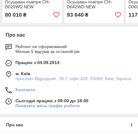
Осушувач повітря CH-
Осушувач повітря CH-
Осуш
D025WD NEW
D042WD NEW
D06
80 010
93 640
117
₴
₴
Про нас
Рейтинг не сформований
Менше 5 відгуків за останній рік
Працює з 04.09.2014
м. Київ
проспект Відрадний , 95 Г, офіс 428, 03068, Київ, Україна
Контакти
Сьогодні працює з 09:00 до 18:00
Показати весь графік роботи
Про нас