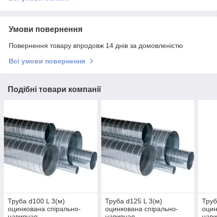
Умови повернення
Повернення товару впродовж 14 днів за домовленістю
Всі умови повернення
Подібні товари компанії
Труба d100 L 3(м)
Труба d125 L 3(м)
Труб
оцинкована спірально-
оцинкована спірально-
оцин
навивная
навивная
нав