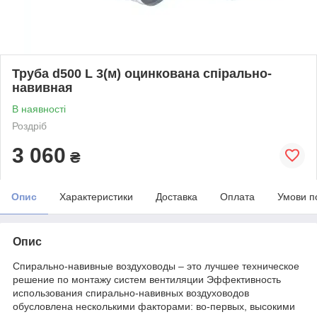
Труба d500 L 3(м) оцинкована спірально-
навивная
В наявності
Роздріб
3 060
₴
Опис
Характеристики
Доставка
Оплата
Умови п
Опис
Спирально-навивные воздуховоды – это лучшее техническое
решение по монтажу систем вентиляции Эффективность
использования спирально-навивных воздуховодов
обусловлена несколькими факторами: во-первых, высокими