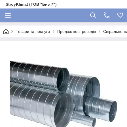
StroyKlimat (ТОВ "Бис 7")
Товари та послуги
Продаж повітроводів
Спірально-н