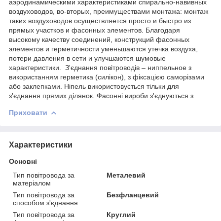
аэродинамическими характеристиками спирально-навивных
воздуховодов, во-вторых, преимуществами монтажа: монтаж
таких воздуховодов осуществляется просто и быстро из
прямых участков и фасонных элементов. Благодаря
высокому качеству соединений, конструкций фасонных
элементов и герметичности уменьшаются утечка воздуха,
потери давления в сети и улучшаются шумовые
характеристики. З'єднання повітроводів – ниппельное з
використанням герметика (силікон), з фіксацією саморізами
або заклепками. Ніпель використовується тільки для
з'єднання прямих ділянок. Фасонні вироби з'єднуються з
Приховати
Характеристики
Основні
Тип повітровода за
Металевий
матеріалом
Тип повітровода за
Безфланцевий
способом з'єднання
Тип повітровода за
Круглий