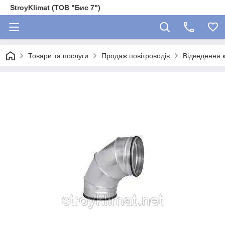
StroyKlimat (ТОВ "Бис 7")
Товари та послуги
Продаж повітроводів
Відведення 