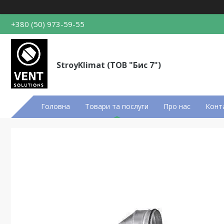
+380 (50) 973-59-55
StroyKlimat (ТОВ "Бис 7")
Головна
Товари та послуги
Про нас
Конт