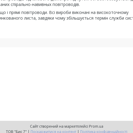
аних спірально-навивных повітроводів.
 що і прямі повітроводи. Всі вироби виконані на високоточному
цинкованого листа, завдяки чому збільшується термін служби сис
Сайт створений на маркетплейсі
Prom.ua
ТОВ "Бис 7" |
Поскаржитися на контент
|
Політика конфіденційності