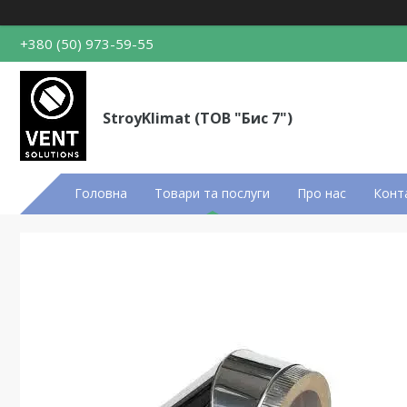
+380 (50) 973-59-55
StroyKlimat (ТОВ "Бис 7")
Головна
Товари та послуги
Про нас
Конт