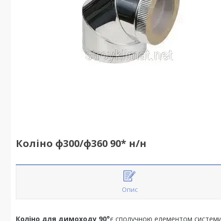
Коліно ф300/ф360 90* н/н
Опис
Коліно для димоходу 90°
є сполучною елементом системи 