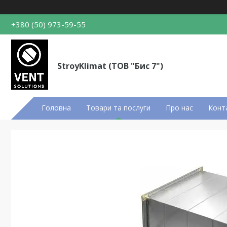
+380 (50) 973-59-55
StroyKlimat (ТОВ "Бис 7")
Головна
Товари та послуги
Про нас
Конт