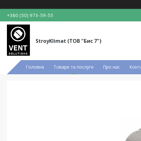
+380 (50) 973-59-55
StroyKlimat (ТОВ "Бис 7")
Головна
Товари та послуги
Про нас
Конт