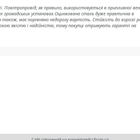
ції. Повітропровід, як правило, використовується в припливної ве
них громадських установах.Оцинкована сталь дуже практична в
 а також, має порівняно недорогу вартість. Стійкість до корозії 
исокою якістю і надійністю, тому покупці отримують гарантії на
Сайт створений на маркетплейсі
Prom.ua