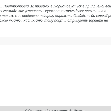
ції. Повітропровід, як правило, використовується в припливної ве
них громадських установах.Оцинкована сталь дуже практична в
 а також, має порівняно недорогу вартість. Стійкість до корозії 
исокою якістю і надійністю, тому покупці отримують гарантії на
Сайт створений на маркетплейсі
Prom.ua