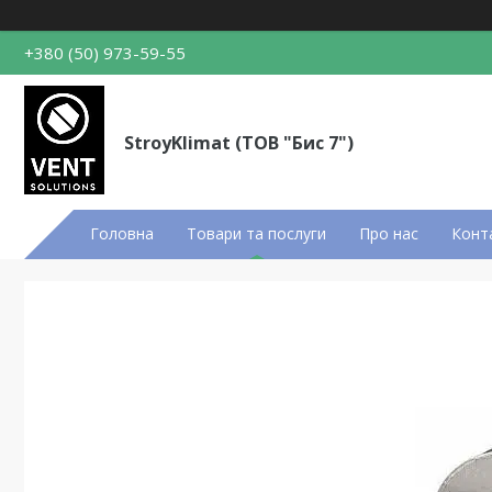
+380 (50) 973-59-55
StroyKlimat (ТОВ "Бис 7")
Головна
Товари та послуги
Про нас
Конт