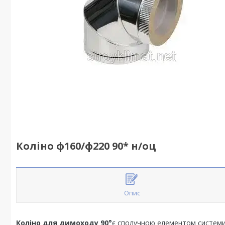
Коліно ф160/ф220 90* н/оц
Опис
Коліно для димоходу 90°
є сполучною елементом системи 