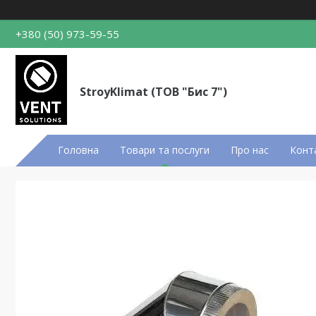
+380 (50) 973-59-55
StroyKlimat (ТОВ "Бис 7")
Головна
Товари та послуги
Про нас
Конт