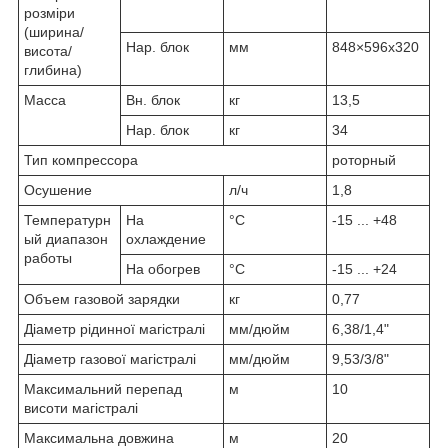
розміри
(ширина/
Нар. блок
мм
848×596х320
висота/
глибина)
Масса
Вн. блок
кг
13,5
Нар. блок
кг
34
Тип компрессора
роторный
Осушение
л/ч
1,8
Температурн
На
°C
-15 ... +48
ый диапазон
охлаждение
работы
На обогрев
°C
-15 ... +24
Объем газовой зарядки
кг
0,77
Діаметр рідинної магістралі
мм/дюйм
6,38/1,4"
Діаметр газової магістралі
мм/дюйм
9,53/3/8"
Максимальний перепад
м
10
висоти магістралі
Максимальна довжина
м
20