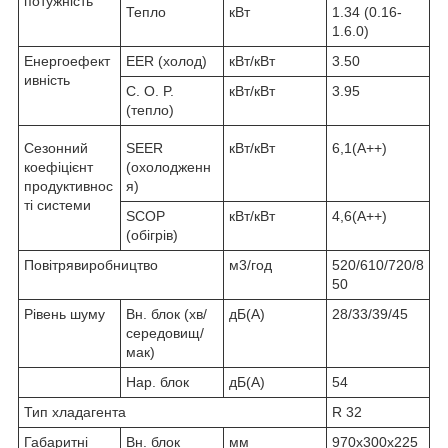
потужність
Тепло
кВт
1.34 (0.16-
1.6.0)
Енергоефект
EER (холод)
кВт/кВт
3.50
ивність
C. O. P.
кВт/кВт
3.95
(тепло)
Сезонний
SEER
кВт/кВт
6,1(А++)
коефіцієнт
(охолодженн
продуктивнос
я)
ті системи
SCOP
кВт/кВт
4,6(А++)
(обігрів)
Повітрявиробництво
м3/год
520/610/720/8
50
Рівень шуму
Вн. блок (хв/
дБ(А)
28/33/39/45
середовищ/
мак)
Нар. блок
дБ(А)
54
Тип хладагента
R 32
Габаритні
Вн. блок
мм
970х300х225