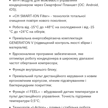
Wi-Fi модуль для можливості управління
кондиціонером через Смартфон/ Планшет (ОС: Android,
iOS);
«CH SMART-ION Filter» - технологія тотальної
очищення повітря нового покоління;
Робота від -15°С до +48°С на охолодження і від -15
°С до +24°С на обігрів;
Преміальна енергозберігаюча комплектація
GENERATON V (підвищений контроль якості збірки і
матеріалів);
Вдосконалене програмне забезпечення, яке
оптимізує роботу кондиціонера в широкому діапазоні
частот обертання компресора;
Функція внутрішнього блоку;
Преміальний пульт дистанційного керування з новим
ергономічним корпусом, нічним підсвічуванням і
бактерицидним покриттям;
Функція «I FEEL» – вбудований датчик температури в
пульт дистанційного управління. Точність підтримки
температури 0,5°С;
Технологія «I-Action» - плавна і стабільна робота