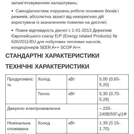
запам'ятовуванням налаштувань;
Самодіагностика порушень роботи основних блоків і
режимів, абсолютна захист від некоректних дій
користувача із зазначенням помилки на дисплеї;
Повне відповідність діючої c 1-01-2013 Директиві
Європейського союзу ErP (Energy related Products) №
626/2011/EU для побутових теплових насосів,
кондиціонерів SEER A++ SCOP A++.
СТАНДАРТНІ ХАРАКТЕРИСТИКИ
ТЕХНІЧНІ ХАРАКТЕРИСТИКИ
Продуктивніс
Холод
кВт
5,00 (0,65-
ть
5,20)
Тепло
кВт
5,30 (0,70-
5,28)
Джерело електроживлення
~ 220-
240В/50Гц/1Ф
Номінальна
Холод
кВт
1.39 (0.15-
споживана
1.70)