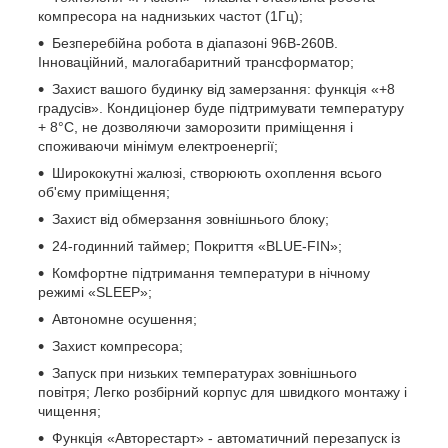
компресора на наднизьких частот (1Гц);
Безперебійна робота в діапазоні 96В-260В.
Інноваційний, малогабаритний трансформатор;
Захист вашого будинку від замерзання: функція «+8
градусів». Кондиціонер буде підтримувати температуру
+ 8°С, не дозволяючи заморозити приміщення і
споживаючи мінімум електроенергії;
Ширококутні жалюзі, створюють охоплення всього
об'єму приміщення;
Захист від обмерзання зовнішнього блоку;
24-годинний таймер; Покриття «BLUE-FIN»;
Комфортне підтримання температури в нічному
режимі «SLEEP»;
Автономне осушення;
Захист компресора;
Запуск при низьких температурах зовнішнього
повітря; Легко розбірний корпус для швидкого монтажу і
чищення;
Функція «Авторестарт» - автоматичний перезапуск із