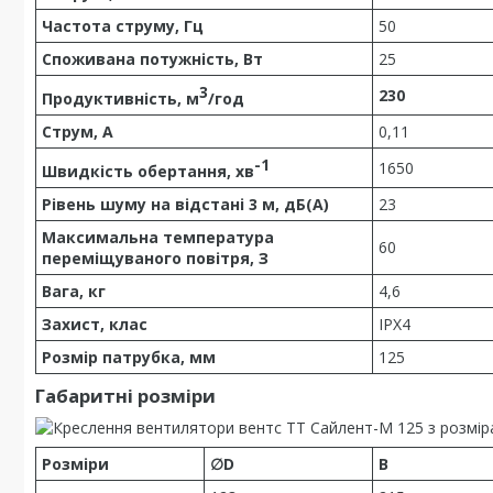
Частота струму, Гц
50
Споживана потужність, Вт
25
3
230
Продуктивність, м
/год
Струм, А
0,11
-1
1650
Швидкість обертання, хв
Рівень шуму на відстані 3 м, дБ(А)
23
Максимальна температура
60
переміщуваного повітря, З
Вага, кг
4,6
Захист, клас
ІРХ4
Розмір патрубка, мм
125
Габаритні розміри
Розміри
∅D
B