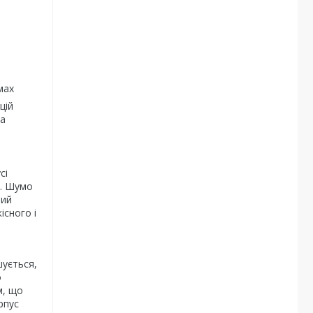
мах
цій
ра
сі
у. Шумо
чий
існого і
шується,
о
м, що
рпус