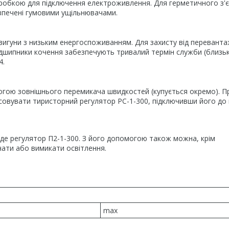
робкою для підключення електроживлення. Для герметичного з'
зпечені гумовими ущільнювачами.
вигуни з низьким енергоспоживанням. Для захисту від перевант
дшипники кочення забезпечують тривалий термін служби (близь
4.
огою зовнішнього перемикача швидкостей (купується окремо). П
совувати тиристорний регулятор РС-1-300, підключивши його до
йде регулятор П2-1-300. З його допомогою також можна, крім
ати або вимикати освітлення.
max