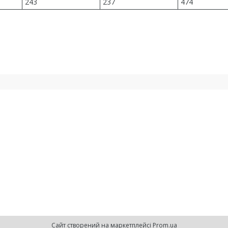
243
237
474
Сайт створений на маркетплейсі
Prom.ua