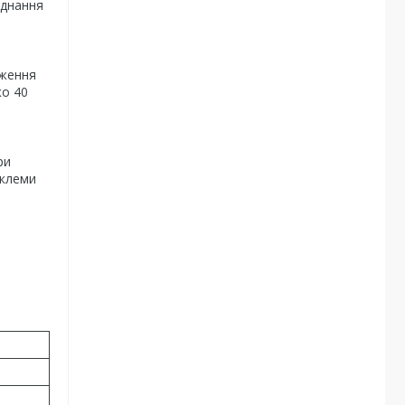
єднання
аження
ко 40
ри
 клеми