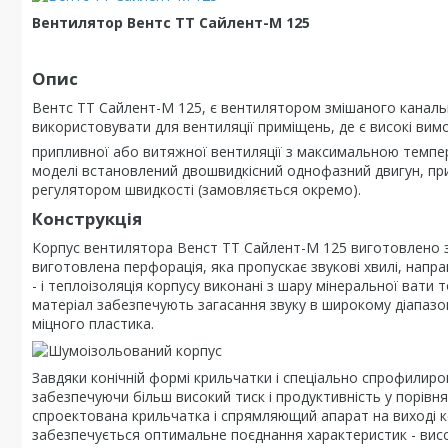
Вентилятор Вентс ТТ Сайлент-М 125
Опис
Вентс ТТ Сайлент-М 125, є вентилятором змішаного каналь
використовувати для вентиляції приміщень, де є високі ви
припливної або витяжної вентиляції з максимальною темп
моделі встановлений двошвидкісний однофазний двигун, пр
регулятором швидкості (замовляється окремо).
Конструкція
Корпус вентилятора Венст ТТ Сайлент-М 125 виготовлено з к
виготовлена перфорація, яка пропускає звукові хвилі, нап
- і теплоізоляція корпусу виконані з шару мінеральної ват
матеріал забезпечують загасання звуку в широкому діапазоні
міцного пластика.
Завдяки конічній формі крильчатки і спеціально спрофилир
забезпечуючи більш високий тиск і продуктивність у порівн
спроектована крильчатка і спрямляющий апарат на виході к
забезпечується оптимальне поєднання характеристик - висок