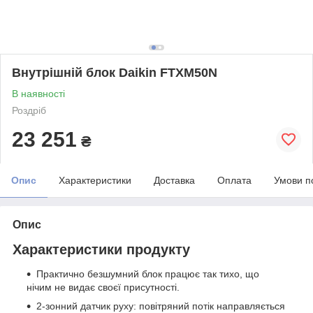
Внутрішній блок Daikin FTXM50N
В наявності
Роздріб
23 251
₴
Опис
Характеристики
Доставка
Оплата
Умови п
Опис
Характеристики продукту
Практично безшумний блок працює так тихо, що
нічим не видає своєї присутності.
2-зонний датчик руху: повітряний потік направляється