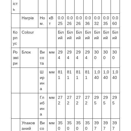
іст
ь
Нагрів
Но
кВ
0.0
0.0
0.0
0.0
0.0
0.0
0.0
м.
т
25
26
26
36
32
35
60
Ко
Colour
Біл
Біл
Біл
Біл
Біл
Біл
Біл
рп
ий
ий
ий
ий
ий
ий
ий
ус
Ро
Блок
Ви
мм
29
29
29
29
30
30
30
змі
со
4
4
4
4
0
0
0
ри
та
Ш
мм
81
81
81
81
1,0
1,0
1,0
ир
1
1
1
1
40
40
40
ин
а
Гл
мм
27
27
27
27
29
29
29
иб
2
2
2
2
5
5
5
ин
а
Упаков
Ви
мм
35
35
35
35
39
39
39
аний
со
0
0
0
0
7
7
7