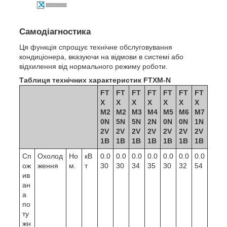
Самодіагностика
Ця функція спрощує технічне обслуговування
кондиціонера, вказуючи на відмови в системі або
відхилення від нормального режиму роботи.
Таблиця технічних характеристик FTXM-N
FT
FT
FT
FT
FT
FT
FT
X
X
X
X
X
X
X
M2
M2
M3
M4
M5
M6
M7
0N
5N
5N
2N
0N
0N
1N
2V
2V
2V
2V
2V
2V
2V
1B
1B
1B
1B
1B
1B
1B
Сп
Охолод
Но
кВ
0.0
0.0
0.0
0.0
0.0
0.0
0.0
ож
ження
м.
т
30
30
34
35
30
32
54
ив
ан
а
по
ту
жн