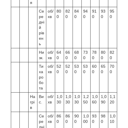
я
Се
об/
80
82
84
94
91
93
95
ре
хв
0
0
0
0
0
0
0
дні
й
рів
ен
ь
Ни
об/
64
66
68
73
78
80
82
зк.
хв
0
0
0
0
0
0
0
Ти
об/
52
52
53
53
60
65
70
ха
хв
0
0
0
0
0
0
0
ро
бо
та
На
Ви
об/
1,0
1,0
1,0
1,2
1,0
1,0
1,1
грі
с.
хв
30
30
30
50
60
90
20
в
Се
об/
86
86
90
1,0
93
98
1,0
ре
хв
0
0
0
00
0
0
10
дні