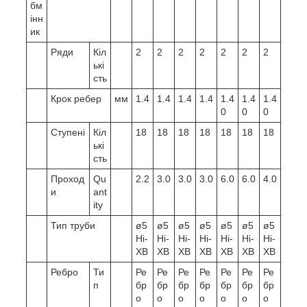
бм
інн
ик
Ряди
Кіл
2
2
2
2
2
2
2
ькі
сть
Крок ребер
мм
1.4
1.4
1.4
1.4
1.4
1.4
1.4
0
0
0
Ступені
Кіл
18
18
18
18
18
18
18
ькі
сть
Проход
Qu
2.2
3.0
3.0
3.0
6.0
6.0
4.0
и
ant
ity
Тип труби
ø5
ø5
ø5
ø5
ø5
ø5
ø5
Hi-
Hi-
Hi-
Hi-
Hi-
Hi-
Hi-
XB
XB
XB
XB
XB
XB
XB
Ребро
Ти
Ре
Ре
Ре
Ре
Ре
Ре
Ре
п
бр
бр
бр
бр
бр
бр
бр
о
о
о
о
о
о
о