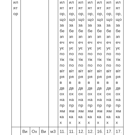
ил
ил
ил
ил
ил
ил
ил
ил
ят
ят
ят
ят
ят
ят
ят
ят
ор
ор,
ор,
ор,
ор,
ор,
ор,
ор,
що
що
що
що
що
що
що
за
за
за
за
за
за
за
бе
бе
бе
бе
бе
бе
бе
зп
зп
зп
зп
зп
зп
зп
еч
еч
еч
еч
еч
еч
еч
ує
ує
ує
ує
ує
ує
ує
по
по
по
по
по
по
по
тік
тік
тік
тік
тік
тік
тік
по
по
по
по
по
по
по
віт
віт
віт
віт
віт
віт
віт
ря
ря
ря
ря
ря
ря
ря
в
в
в
в
в
в
в
дв
дв
дв
дв
дв
дв
дв
ох
ох
ох
ох
ох
ох
ох
на
на
на
на
на
на
на
пр
пр
пр
пр
пр
пр
пр
ям
ям
ям
ям
ям
ям
ям
ка
ка
ка
ка
ка
ка
ка
х
х
х
х
х
х
х
Ви
Ох
Ви
м3
11.
11.
12.
12.
16.
17.
17.