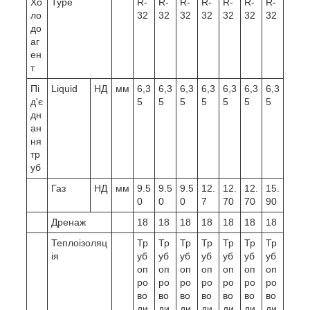
Хо
Type
R-
R-
R-
R-
R-
R-
R-
ло
32
32
32
32
32
32
32
до
аг
ен
т
Пі
Liquid
НД
мм
6,3
6,3
6,3
6,3
6,3
6,3
6,3
д'є
5
5
5
5
5
5
5
дн
ан
ня
тр
уб
Газ
НД
мм
9.5
9.5
9.5
12.
12.
12.
15.
0
0
0
7
70
70
90
Дренаж
18
18
18
18
18
18
18
Теплоізоляц
Тр
Тр
Тр
Тр
Тр
Тр
Тр
ія
уб
уб
уб
уб
уб
уб
уб
оп
оп
оп
оп
оп
оп
оп
ро
ро
ро
ро
ро
ро
ро
во
во
во
во
во
во
во
ди
ди
ди
ди
ди
ди
ди