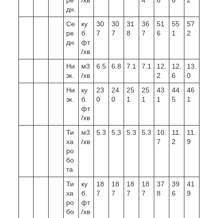
дн.
Се
ку
30
30
31
36
51
55
57
ре
б.
7
7
8
7
6
1
2
дн.
фт
/хв
Ни
м3
6.5
6.8
7.1
7.1
12.
12.
13.
зк.
/хв
2
6
0
Ни
ку
23
24
25
25
43
44
46
зк.
б.
0
0
1
1
1
5
1
фт
/хв
Ти
м3
5.3
5.3
5.3
5.3
10.
11.
11.
ха
/хв
7
2
9
ро
бо
та
Ти
ку
18
18
18
18
37
39
41
ха
б.
7
7
7
7
8
6
9
ро
фт
бо
/хв