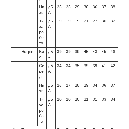
Ни
дБ
25
25
29
30
36
37
38
зк.
А
Ти
дБ
19
19
19
21
27
30
32
ха
А
ро
бо
та
Нагрів
Ви
дБ
39
39
39
45
43
45
46
с.
А
Се
дБ
34
34
35
39
39
41
42
ре
А
дн.
Ни
дБ
26
27
28
29
34
36
37
зк.
А
Ти
дБ
20
20
20
21
31
33
34
ха
А
ро
бо
та