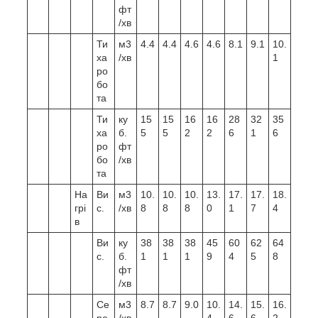
фт
/хв
Ти
м3
4.4
4.4
4.6
4.6
8.1
9.1
10.
ха
/хв
1
ро
бо
та
Ти
ку
15
15
16
16
28
32
35
ха
б.
5
5
2
2
6
1
6
ро
фт
бо
/хв
та
На
Ви
м3
10.
10.
10.
13.
17.
17.
18.
грі
с.
/хв
8
8
8
0
1
7
4
в
Ви
ку
38
38
38
45
60
62
64
с.
б.
1
1
1
9
4
5
8
фт
/хв
Се
м3
8.7
8.7
9.0
10.
14.
15.
16.
ре
/хв
4
6
6
2