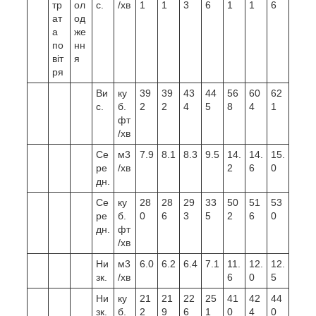
тр
ол
с.
/хв
1
1
3
6
1
1
6
ат
од
а
же
по
нн
віт
я
ря
Ви
ку
39
39
43
44
56
60
62
с.
б.
2
2
4
5
8
4
1
фт
/хв
Се
м3
7.9
8.1
8.3
9.5
14.
14.
15.
ре
/хв
2
6
0
дн.
Се
ку
28
28
29
33
50
51
53
ре
б.
0
6
3
5
2
6
0
дн.
фт
/хв
Ни
м3
6.0
6.2
6.4
7.1
11.
12.
12.
зк.
/хв
6
0
5
Ни
ку
21
21
22
25
41
42
44
зк.
б.
2
9
6
1
0
4
0