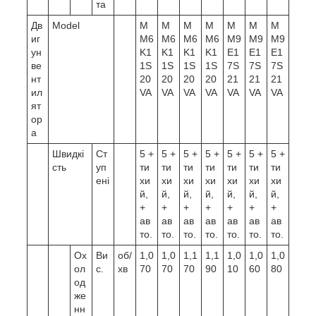
та
Дв
Model
M
M
M
M
M
M
M
иг
M6
M6
M6
M6
M9
M9
M9
ун
K1
K1
K1
K1
E1
E1
E1
ве
1S
1S
1S
1S
7S
7S
7S
нт
20
20
20
20
21
21
21
ил
VA
VA
VA
VA
VA
VA
VA
ят
ор
а
Швидкі
Ст
5 +
5 +
5 +
5 +
5 +
5 +
5 +
сть
уп
ти
ти
ти
ти
ти
ти
ти
ені
хи
хи
хи
хи
хи
хи
хи
й,
й,
й,
й,
й,
й,
й,
+
+
+
+
+
+
+
ав
ав
ав
ав
ав
ав
ав
то.
то.
то.
то.
то.
то.
то.
Ох
Ви
об/
1,0
1,0
1,1
1,1
1,0
1,0
1,0
ол
с.
хв
70
70
70
90
10
60
80
од
же
нн