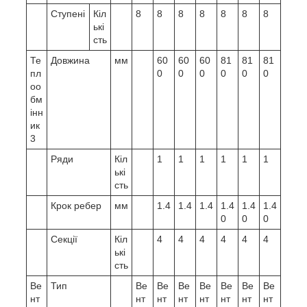
Ступені
Кіл
8
8
8
8
8
8
8
ькі
сть
Те
Довжина
мм
60
60
60
81
81
81
пл
0
0
0
0
0
0
оо
бм
інн
ик
3
Ряди
Кіл
1
1
1
1
1
1
ькі
сть
Крок ребер
мм
1.4
1.4
1.4
1.4
1.4
1.4
0
0
0
Секції
Кіл
4
4
4
4
4
4
ькі
сть
Ве
Тип
Ве
Ве
Ве
Ве
Ве
Ве
Ве
нт
нт
нт
нт
нт
нт
нт
нт