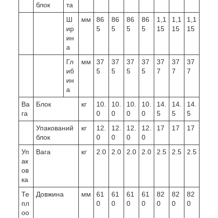
блок
та
Ш
мм
86
86
86
86
1,1
1,1
1,1
ир
5
5
5
5
15
15
15
ин
а
Гл
мм
37
37
37
37
37
37
37
иб
5
5
5
5
7
7
7
ин
а
Ва
Блок
кг
10.
10.
10.
10.
14.
14.
14.
га
0
0
0
0
5
5
5
Упакований
кг
12.
12.
12.
12.
17
17
17
блок
0
0
0
0
Уп
Вага
кг
2.0
2.0
2.0
2.0
2.5
2.5
2.5
ак
ов
ка
Те
Довжина
мм
61
61
61
61
82
82
82
пл
0
0
0
0
0
0
0
оо