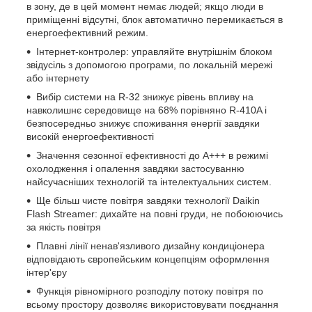
в зону, де в цей момент немає людей; якщо люди в
приміщенні відсутні, блок автоматично перемикається в
енергоефективний режим.
Інтернет-контролер: управляйте внутрішнім блоком
звідусіль з допомогою програми, по локальній мережі
або інтернету
Вибір системи на R-32 знижує рівень впливу на
навколишнє середовище на 68% порівняно R-410A і
безпосередньо знижує споживання енергії завдяки
високій енергоефективності
Значення сезонної ефективності до A+++ в режимі
охолодження і опалення завдяки застосуванню
найсучасніших технологій та інтелектуальних систем.
Ще більш чисте повітря завдяки технології Daikin
Flash Streamer: дихайте на повні груди, не побоюючись
за якість повітря
Плавні лінії ненав'язливого дизайну кондиціонера
відповідають європейським концепціям оформлення
інтер'єру
Функція рівномірного розподілу потоку повітря по
всьому простору дозволяє використовувати поєднання