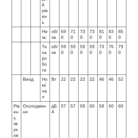
й
рів
ен
ь
Ни
об/
69
71
73
73
81
83
85
зк.
хв
0
0
0
0
0
0
0
Ти
об/
59
59
59
59
73
76
79
ха
хв
0
0
0
0
0
0
0
ро
бо
та
Вихід
Но
Вт
22
22
22
22
46
46
52
мі
на
л
Рів
Охолоджен
дБ
57
57
58
60
58
60
60
ен
ня
А
ь
зв
ук
ов