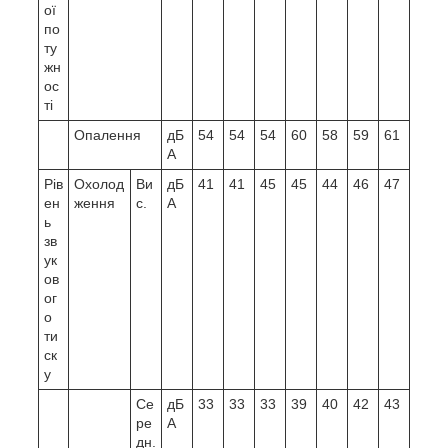
ої
по
ту
жн
ос
ті
Опалення
дБ
54
54
54
60
58
59
61
А
Рів
Охолод
Ви
дБ
41
41
45
45
44
46
47
ен
ження
с.
А
ь
зв
ук
ов
ог
о
ти
ск
у
Се
дБ
33
33
33
39
40
42
43
ре
А
дн.