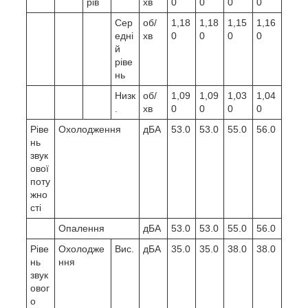
рів
хв
0
0
0
0
Сер
об/
1,18
1,18
1,15
1,16
едні
хв
0
0
0
0
й
ріве
нь
Низк
об/
1,09
1,09
1,03
1,04
.
хв
0
0
0
0
Ріве
Охолодження
дБА
53.0
53.0
55.0
56.0
нь
звук
ової
поту
жно
сті
Опалення
дБА
53.0
53.0
55.0
56.0
Ріве
Охолодже
Вис.
дБА
35.0
35.0
38.0
38.0
нь
ння
звук
овог
о