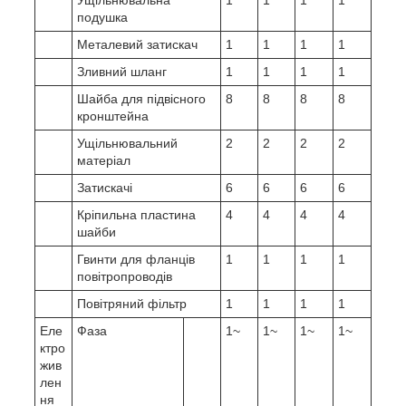
Ущільнювальна
1
1
1
1
подушка
Металевий затискач
1
1
1
1
Зливний шланг
1
1
1
1
Шайба для підвісного
8
8
8
8
кронштейна
Ущільнювальний
2
2
2
2
матеріал
Затискачі
6
6
6
6
Кріпильна пластина
4
4
4
4
шайби
Гвинти для фланців
1
1
1
1
повітропроводів
Повітряний фільтр
1
1
1
1
Еле
Фаза
1~
1~
1~
1~
ктро
жив
лен
ня