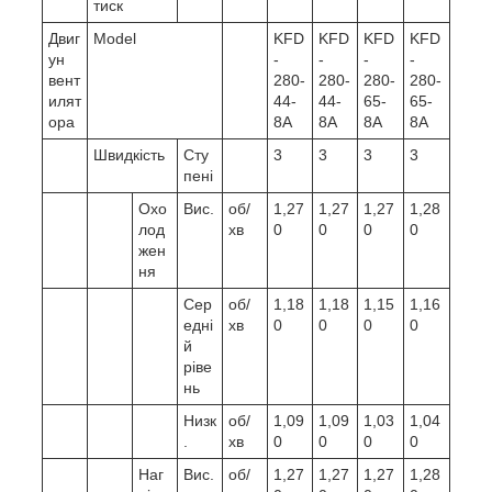
тиск
Двиг
Model
KFD
KFD
KFD
KFD
ун
-
-
-
-
вент
280-
280-
280-
280-
илят
44-
44-
65-
65-
ора
8A
8A
8A
8A
Швидкість
Сту
3
3
3
3
пені
Охо
Вис.
об/
1,27
1,27
1,27
1,28
лод
хв
0
0
0
0
жен
ня
Сер
об/
1,18
1,18
1,15
1,16
едні
хв
0
0
0
0
й
ріве
нь
Низк
об/
1,09
1,09
1,03
1,04
.
хв
0
0
0
0
Наг
Вис.
об/
1,27
1,27
1,27
1,28