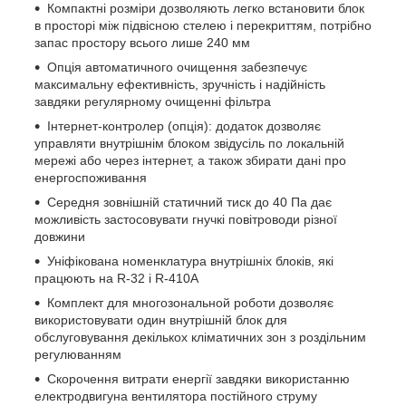
Компактні розміри дозволяють легко встановити блок
в просторі між підвісною стелею і перекриттям, потрібно
запас простору всього лише 240 мм
Опція автоматичного очищення забезпечує
максимальну ефективність, зручність і надійність
завдяки регулярному очищенні фільтра
Інтернет-контролер (опція): додаток дозволяє
управляти внутрішнім блоком звідусіль по локальній
мережі або через інтернет, а також збирати дані про
енергоспоживання
Середня зовнішній статичний тиск до 40 Па дає
можливість застосовувати гнучкі повітроводи різної
довжини
Уніфікована номенклатура внутрішніх блоків, які
працюють на R-32 і R-410A
Комплект для многозональной роботи дозволяє
використовувати один внутрішній блок для
обслуговування декількох кліматичних зон з роздільним
регулюванням
Скорочення витрати енергії завдяки використанню
електродвигуна вентилятора постійного струму