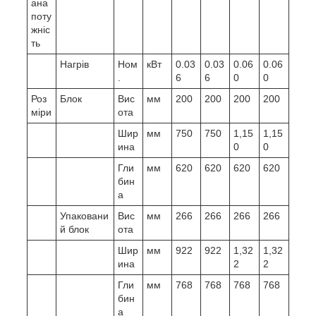
ана
поту
жніс
ть
Нагрів
Ном
кВт
0.03
0.03
0.06
0.06
.
6
6
0
0
Роз
Блок
Вис
мм
200
200
200
200
міри
ота
Шир
мм
750
750
1,15
1,15
ина
0
0
Гли
мм
620
620
620
620
бин
а
Упаковани
Вис
мм
266
266
266
266
й блок
ота
Шир
мм
922
922
1,32
1,32
ина
2
2
Гли
мм
768
768
768
768
бин
а