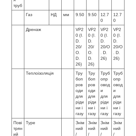
труб
Газ
НД
мм
9.50
9.50
12.7
12.7
0
0
Дренаж
VP2
VP2
VP2
VP2
0 (I.
0 (I.
0 (I.
0 (I.
D.
D.
D.
D.
20/
20/
20/O
20/O
O.
O.
. D.
. D.
D.
D.
26)
26)
26)
26)
Теплоізоляція
Тру
Тру
Труб
Труб
боп
боп
опр
опр
ров
ров
овод
овод
оди
оди
и
и
для
для
для
для
ріди
ріди
ріди
ріди
ни і
ни і
ни і
ни і
газу
газу
газу
газу
Пові
Type
Знім
Знім
Знім
Знім
трян
ний
ний
ний
ний
ий
/
/
/
/