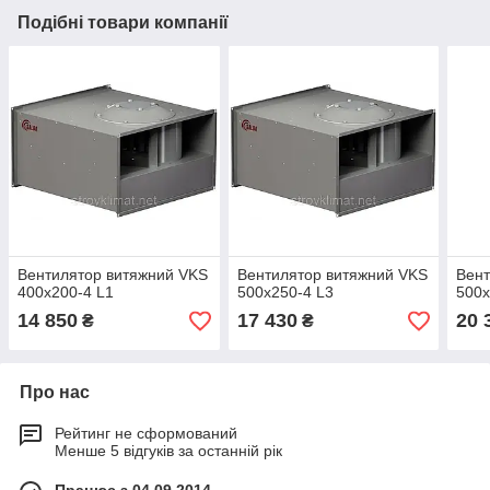
Подібні товари компанії
Вентилятор витяжний VKS
Вентилятор витяжний VKS
Вент
400x200-4 L1
500x250-4 L3
500x
14 850
17 430
20 
₴
₴
Про нас
Рейтинг не сформований
Менше 5 відгуків за останній рік