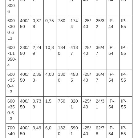
300-
6
600
400/
0,37
0,75
780
174
-25/
25/3
IP-
IP-
×30
50
8
4
40
2
44
55
0-6
L3
600
230/
2,24
10,3
134
413
-25/
36/4
IP-
IP-
×L1
50
9
0
7
40
7
54
55
350-
4
600
400/
2,35
4,03
130
453
-25/
36/4
IP-
IP-
×35
50
3
0
5
40
7
54
55
0-4
L3
600
400/
0,73
1,5
750
320
-25/
24/3
IP-
IP-
×35
50
9
1
40
1
54
55
0-6
L3
700
400/
3,49
6,0
132
590
-25/
62/7
IP-
IP-
×40
50
0
1
40
8
54
55