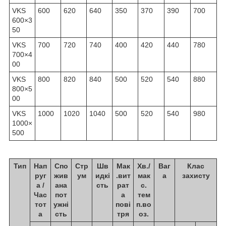
VKS
600
620
640
350
370
390
700
600×3
50
VKS
700
720
740
400
420
440
780
700×4
00
VKS
800
820
840
500
520
540
880
800×5
00
VKS
1000
1020
1040
500
520
540
980
1000×
500
Тип
Нап
Спо
Стр
Шв
Мак
Хв./
Ваг
Клас
руг
жив
ум
идкі
.вит
мак
а
захисту
а /
ана
сть
рат
с.
Час
пот
а
тем
тот
ужні
пові
п.во
а
сть
тря
оз.