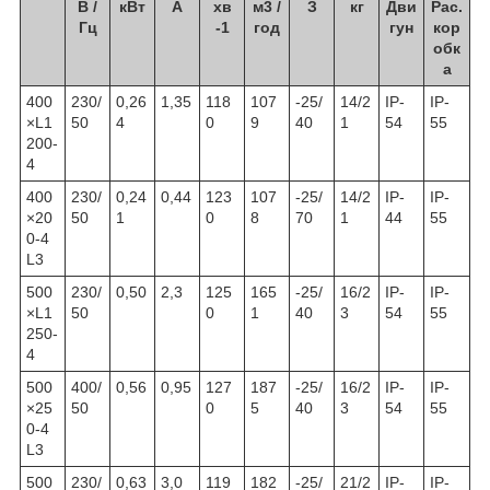
В /
кВт
А
хв
м3 /
З
кг
Дви
Рас.
Гц
-1
год
гун
кор
обк
а
400
230/
0,26
1,35
118
107
-25/
14/2
IP-
IP-
×L1
50
4
0
9
40
1
54
55
200-
4
400
230/
0,24
0,44
123
107
-25/
14/2
IP-
IP-
×20
50
1
0
8
70
1
44
55
0-4
L3
500
230/
0,50
2,3
125
165
-25/
16/2
IP-
IP-
×L1
50
0
1
40
3
54
55
250-
4
500
400/
0,56
0,95
127
187
-25/
16/2
IP-
IP-
×25
50
0
5
40
3
54
55
0-4
L3
500
230/
0,63
3,0
119
182
-25/
21/2
IP-
IP-