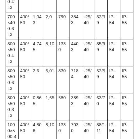
0-4
L3
700
400/
1,04
2,0
790
384
-25/
32/3
IP-
IP-
×40
50
3
3
40
9
54
55
0-6
L3
800
400/
4,74
8,10
133
440
-25/
85/9
IP-
IP-
×50
50
5
0
3
40
9
54
55
0-4
L3
800
400/
2,6
5,01
830
718
-25/
52/5
IP-
IP-
×50
50
4
40
9
54
55
0-6
L3
800
400/
0,86
1,65
580
389
-25/
63/7
IP-
IP-
×50
50
5
3
40
0
54
55
0-8
L3
100
400/
4,80
8,10
133
703
-25/
88/1
IP-
IP-
0×5
50
6
0
0
40
11
54
55
00-4