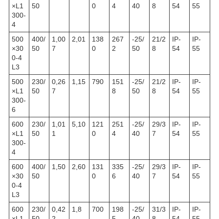
×L1
50
0
4
40
8
54
55
300-
4
500
400/
1,00
2,01
138
267
-25/
21/2
IP-
IP-
×30
50
7
0
2
50
8
54
55
0-4
L3
500
230/
0,26
1,15
790
151
-25/
21/2
IP-
IP-
×L1
50
7
8
50
8
54
55
300-
6
600
230/
1,01
5,10
121
251
-25/
29/3
IP-
IP-
×L1
50
1
0
4
40
7
54
55
300-
4
600
400/
1,50
2,60
131
335
-25/
29/3
IP-
IP-
×30
50
0
6
40
7
54
55
0-4
L3
600
230/
0,42
1,8
700
198
-25/
31/3
IP-
IP-
×L1
50
2
5
40
8
54
55