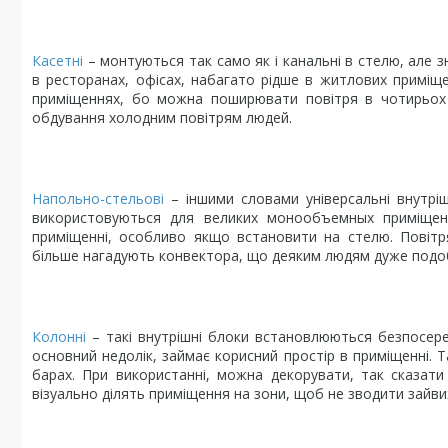
Касетні
– монтуються так само як і канальні в стелю, але 
в ресторанах, офісах, набагато рідше в житлових приміщ
приміщеннях, бо можна поширювати повітря в чотирьох 
обдування холодним повітрям людей.
Напольно-стельові
– іншими словами універсальні внутріш
використовуються для великих монообъемных приміщень.
приміщенні, особливо якщо встановити на стелю. Повітр
більше нагадують конвектора, що деяким людям дуже подо
Колонні
– такі внутрішні блоки встановлюються безпосеред
основний недолік, займає корисний простір в приміщенні. 
барах. При використанні, можна декорувати, так сказати
візуально ділять приміщення на зони, щоб не зводити зайвих