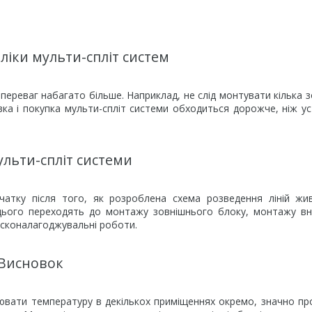
ліки мульти-спліт систем
 переваг набагато більше. Наприклад, не слід монтувати кілька з
овка і покупка мульти-спліт системи обходиться дорожче, ніж у
льти-спліт системи
очатку після того, як розроблена схема розведення ліній жи
цього переходять до монтажу зовнішнього блоку, монтажу вн
усконалагоджувальні роботи.
Висновок
лювати температуру в декількох приміщеннях окремо, значно пр