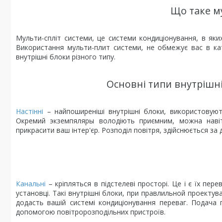
Що таке м
Мульти-спліт системи, це системи кондиціонування, в яких
Використання мульти-плит системи, не обмежує вас в кат
внутрішні блоки різного типу.
Основні типи внутрішні
Настінні
– найпоширеніші внутрішні блоки, використовують
Окремий экземпяляры володіють приємним, можна навіт
прикрасити ваш інтер'єр. Розподіл повітря, здійснюється з
Канальні
– кріпляться в підстелеві просторі. Це і є їх пе
установці. Такі внутрішні блоки, при правлильной проектув
додасть вашій системі кондиціонування переваг. Подача 
допомогою повітророзподільних пристроїв.