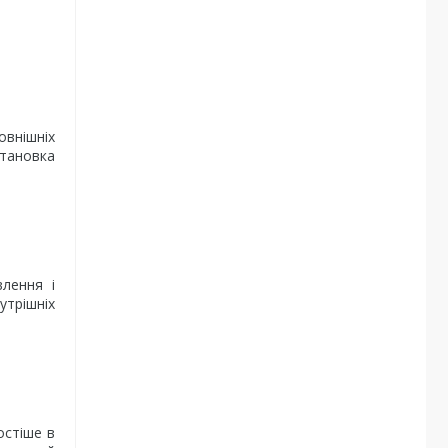
овнішніх
становка
влення і
утрішніх
остіше в