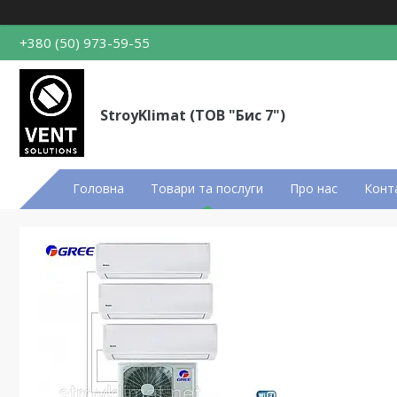
+380 (50) 973-59-55
StroyKlimat (ТОВ "Бис 7")
Головна
Товари та послуги
Про нас
Конт