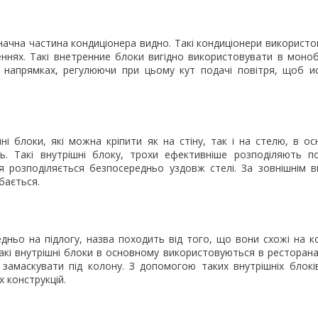
значна частина кондиціонера видно. Такі кондиціонери використ
еннях. Такі внетренние блоки вигідно використовувати в мон
напрямках, регулюючи при цьому кут подачі повітря, щоб и
ні блоки, які можна кріпити як на стіну, так і на стелю, в о
 Такі внутрішні блоку, трохи ефективніше розподіляють по
я розподіляється безпосередньо уздовж стелі. За зовнішнім 
бається.
ньо на підлогу, назва походить від того, що вони схожі на к
Такі внутрішні блоки в основному використовуються в ресторана
 замаскувати під колону. З допомогою таких внутрішніх блокі
 конструкцій.