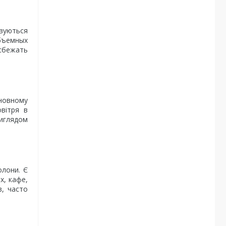
овуються
объемных
сбежать
сновному
вітря в
виглядом
олони. Є
х, кафе,
в, часто