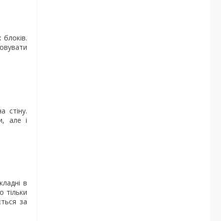
 блоків.
товувати
а стіну.
, але і
кладні в
о тільки
ється за