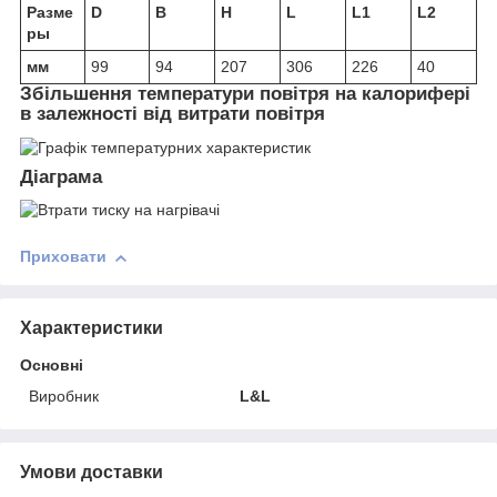
Разме
D
B
H
L
L1
L2
ры
мм
99
94
207
306
226
40
Збільшення температури повітря на калорифері
в залежності від витрати повітря
Діаграма
Приховати
Характеристики
Основні
Виробник
L&L
Умови доставки