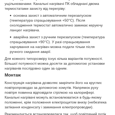
ущільнювачами. Канальні нагрівачі ПК обладнані двома
термостатами захисту від перегріву:
основна захист з автоматичним перезапуском
(температура спрацьовування +50°С). Після
охолодження термостат автоматично замикає керуючу
ланцюг нагрівача.
аварійна захист з ручним перезапуском (температура
спрацьовування +90°С). У разі спрацьовування
харчування на нагрівач можна подати тільки після
ручного скидання аварії.
Для кожного типорозміру існує кілька варіантів потужності.
Більшої потужності можна досягти за допомогою установки
нагрівачів послідовно один за одним.
Монтаж
Конструкція нагрівача дозволяє закріпити його на круглих
повітропроводах за допомогою хомутів. Напрямок руху
повітря повинна відповідати стрілкою на калорифері.
Канальні нагрівачі можуть встановлюватися в будь-якому
положенні, крім положення електрощитом внизу (небезпека
затікання конденсату і замикання електропроводки).
Рекомендується встановлюватися так, щоб повітряний потік