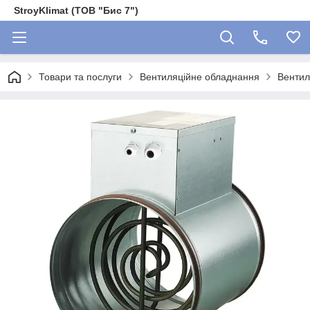
StroyKlimat (ТОВ "Бис 7")
Товари та послуги
Вентиляційне обладнання
Вентил