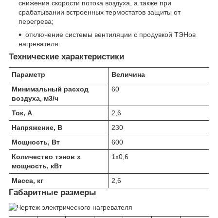
снижения скорости потока воздуха, а также при
срабатывании встроенных термостатов защиты от
перегрева;
отключение системы вентиляции с продувкой ТЭНов
нагревателя.
Технические характеристики
Параметр
Величина
Минимальный расход
60
воздуха, м
3
/ч
Ток, А
2,6
Напряжение
, В
230
Мощность, Вт
600
Количество тэнов х
1х0,6
мощность, кВт
Масса, кг
2,6
Габаритные размеры