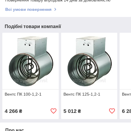
Повернення товару впродовж 14 днів за домовленістю
Всі умови повернення
Подібні товари компанії
Вентс ПК 100-1,2-1
Вентс ПК 125-1,2-1
Вент
4 266
5 012
6 2
₴
₴
Про нас