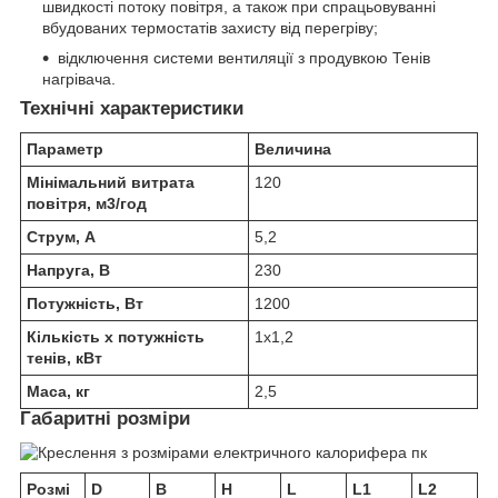
швидкості потоку повітря, а також при спрацьовуванні
вбудованих термостатів захисту від перегріву;
відключення системи вентиляції з продувкою Тенів
нагрівача.
Технічні характеристики
Параметр
Величина
Мінімальний витрата
120
повітря, м
3
/год
Струм, А
5,2
Напруга
, В
230
Потужність, Вт
1200
Кількість х потужність
1х1,2
тенів, кВт
Маса, кг
2,5
Габаритні розміри
Розмі
D
B
H
L
L1
L2