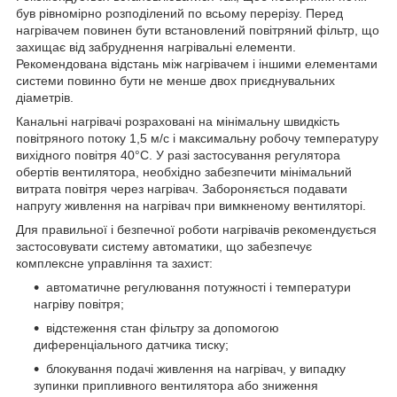
був рівномірно розподілений по всьому перерізу. Перед
нагрівачем повинен бути встановлений повітряний фільтр, що
захищає від забруднення нагрівальні елементи.
Рекомендована відстань між нагрівачем і іншими елементами
системи повинно бути не менше двох приєднувальних
діаметрів.
Канальні нагрівачі розраховані на мінімальну швидкість
повітряного потоку 1,5 м/с і максимальну робочу температуру
вихідного повітря 40°С. У разі застосування регулятора
обертів вентилятора, необхідно забезпечити мінімальний
витрата повітря через нагрівач. Забороняється подавати
напругу живлення на нагрівач при вимкненому вентиляторі.
Для правильної і безпечної роботи нагрівачів рекомендується
застосовувати систему автоматики, що забезпечує
комплексне управління та захист:
автоматичне регулювання потужності і температури
нагріву повітря;
відстеження стан фільтру за допомогою
диференціального датчика тиску;
блокування подачі живлення на нагрівач, у випадку
зупинки припливного вентилятора або зниження