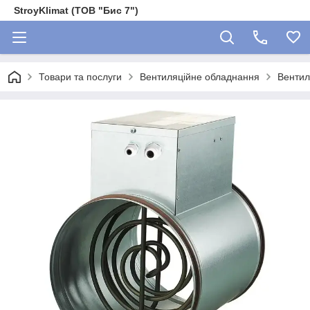
StroyKlimat (ТОВ "Бис 7")
Товари та послуги
Вентиляційне обладнання
Вентил