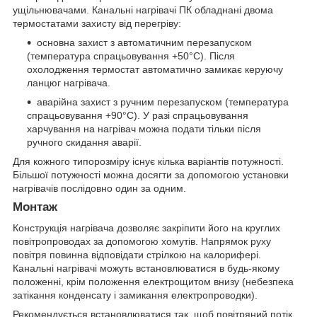
ущільнювачами. Канальні нагрівачі ПК обладнані двома
термостатами захисту від перегріву:
основна захист з автоматичним перезапуском
(температура спрацьовування +50°С). Після
охолодження термостат автоматично замикає керуючу
ланцюг нагрівача.
аварійна захист з ручним перезапуском (температура
спрацьовування +90°С). У разі спрацьовування
харчування на нагрівач можна подати тільки після
ручного скидання аварії.
Для кожного типорозміру існує кілька варіантів потужності.
Більшої потужності можна досягти за допомогою установки
нагрівачів послідовно один за одним.
Монтаж
Конструкція нагрівача дозволяє закріпити його на круглих
повітропроводах за допомогою хомутів. Напрямок руху
повітря повинна відповідати стрілкою на калорифері.
Канальні нагрівачі можуть встановлюватися в будь-якому
положенні, крім положення електрощитом внизу (небезпека
затікання конденсату і замикання електропроводки).
Рекомендується встановлюватися так, щоб повітряний потік