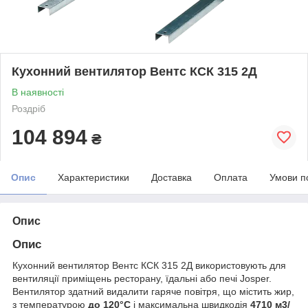
Кухонний вентилятор Вентс КСК 315 2Д
В наявності
Роздріб
104 894
₴
Опис
Характеристики
Доставка
Оплата
Умови п
Опис
Опис
Кухонний вентилятор Вентс КСК 315 2Д використовують для
вентиляції приміщень ресторану, їдальні або печі Josper.
Вентилятор здатний видалити гаряче повітря, що містить жир,
з температурою
до 120°С
і максимальна швидкодія
4710 м
3
/