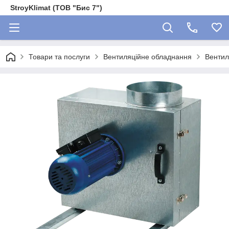
StroyKlimat (ТОВ "Бис 7")
Товари та послуги
Вентиляційне обладнання
Вентил