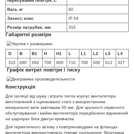
пересування повітря, C
Вага, кг
60
Захист, клас
IP 54
Розмір патрубки, мм
315
Габаритні розміри
D
B
B1
H
H1
L
L1
L2
L3
L4
315
690
550
708
600
715
700
650
612
327
Графік витрат повітря і тиску
Конструкція
Для ізоляції від шуму і втрати тепла корпус вентилятора
виготовлений з оцинкованої сталі з використанням
мінеральної вати завтовшки 50 мм. Для зручності сервісного
обслуговування і мийки вентилятора передбачено відчинений
на шарнірах блок двигун-кривчатка.
Для герметичного зв’язку з повітряноводами на фланцах
вентилятора використовують ґумове ущільнення. Монтажна