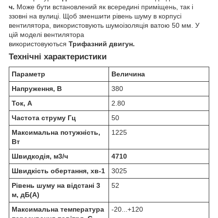
ч.
Може бути встановлений як всередині приміщень, так і
ззовні на вулиці. Щоб зменшити рівень шуму в корпусі
вентилятора, використовують шумоізоляція ватою 50 мм. У
цій моделі вентилятора
використовуються
Трифазний двигун.
Технічні характеристики
Параметр
Величина
Напруження, В
380
Ток, А
2.80
Частота струму Гц
50
Максимальна потужність,
1225
Вт
Швидкодія, м
3
/ч
4710
Швидкість обертання, хв
-1
3025
Рівень шуму на відстані 3
52
м, дБ(А)
Максимальна температура
-20...+120