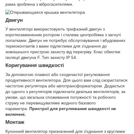
рама зроблена з віброгасителями.
Двигун
У вентиляторі використовують трифазний двигун з
короткозамкненим ротором і сталева центробіжка з загнуті
лопатками. Двигун не потребує обслуговування і вбудованих
термоконтактів з вами підлеглими для з'єднання до
зовнішнього пристрою захисту від перегріву. Клас обмотки
ізоляції двигуна F. Тип захисту IP 54.
Коригування швидкості
За допомогою плавної або сходичастої регулювання
продуктивності вентилятора. Для цього вам слід скористатися
частотою регулятора або автотрансформатором. Додається
до одного з регуляторів підключати декілька вентиляторів, за
умови, що загальна споживання потужності та робочого
струму не перевищуватиме жодного базового
параметра.
Пристрої для регулювання швидкості не
включені.
Монтаж
Кухонний вентилятор призначений для з’єднання з круглими