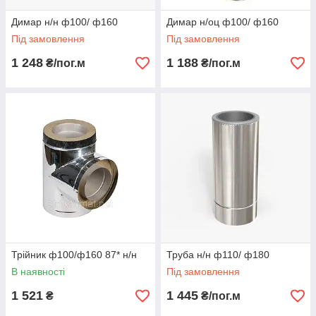
Димар н/н ф100/ ф160
Димар н/оц ф100/ ф160
Під замовлення
Під замовлення
1 248
1 188
₴/пог.м
₴/пог.м
Трійник ф100/ф160 87* н/н
Труба н/н ф110/ ф180
В наявності
Під замовлення
1 521
1 445
₴
₴/пог.м