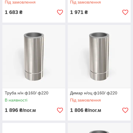
Під замовлення
Під замовлення
1 683
1 971
₴
₴
Труба н/н ф160/ ф220
Димар н/оц ф160/ ф220
В наявності
Під замовлення
1 896
1 806
₴/пог.м
₴/пог.м