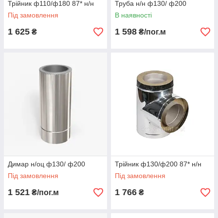
Трійник ф110/ф180 87* н/н
Труба н/н ф130/ ф200
Під замовлення
В наявності
1 625
1 598
₴
₴/пог.м
Димар н/оц ф130/ ф200
Трійник ф130/ф200 87* н/н
Під замовлення
Під замовлення
1 521
1 766
₴/пог.м
₴