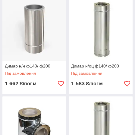
Димар н/н ф140/ ф200
Димар н/оц ф140/ ф200
Під замовлення
Під замовлення
1 662
1 583
₴/пог.м
₴/пог.м