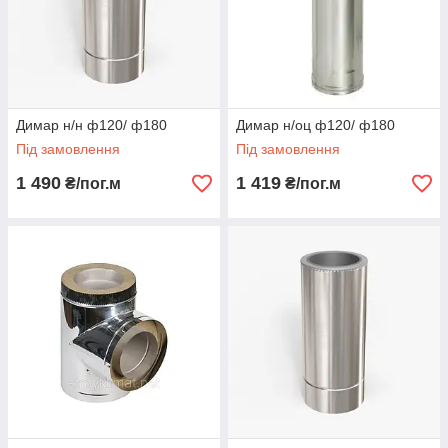
Димар н/н ф120/ ф180
Димар н/оц ф120/ ф180
Під замовлення
Під замовлення
1 490
1 419
₴/пог.м
₴/пог.м