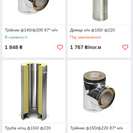
Трійник ф140/ф200 87* н/н
Димар н/н ф150/ ф220
В наявності
Під замовлення
1 848
1 767
₴
₴/пог.м
Труба н/оц ф150/ ф220
Трійник ф150/ф220 87* н/н