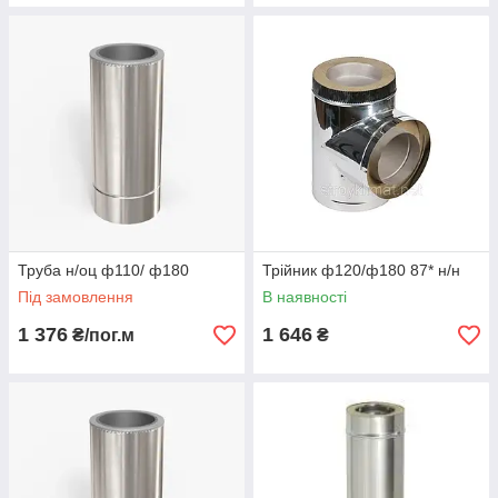
Труба н/оц ф110/ ф180
Трійник ф120/ф180 87* н/н
Під замовлення
В наявності
1 376
1 646
₴/пог.м
₴