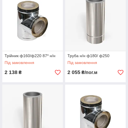
Трійник ф160/ф220 87* н/н
Труба н/н ф180/ ф250
Під замовлення
Під замовлення
2 138
2 055
₴
₴/пог.м