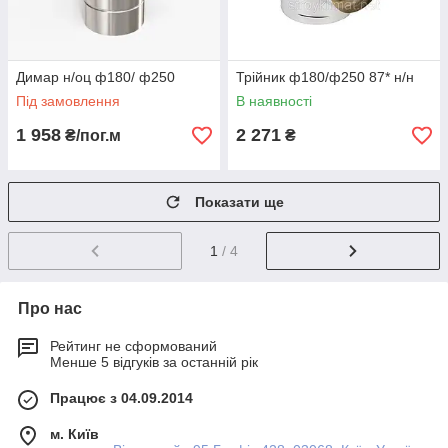
Димар н/оц ф180/ ф250
Трійник ф180/ф250 87* н/н
Під замовлення
В наявності
1 958
2 271
₴/пог.м
₴
Показати ще
1
/ 4
Про нас
Рейтинг не сформований
Менше 5 відгуків за останній рік
Працює з 04.09.2014
м. Київ