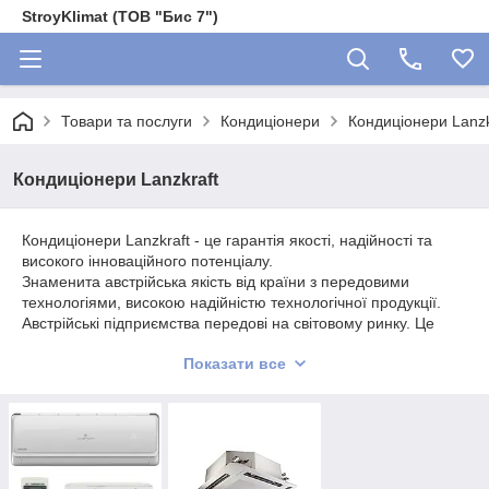
StroyKlimat (ТОВ "Бис 7")
Товари та послуги
Кондиціонери
Кондиціонери Lanzk
Кондиціонери Lanzkraft
Кондиціонери Lanzkraft - це гарантія якості, надійності та
високого інноваційного потенціалу.
Знаменита австрійська якість від країни з передовими
технологіями, високою надійністю технологічної продукції.
Австрійські підприємства передові на світовому ринку. Це
пов'язано з тим, що ставка робиться на якість та інновації.
Показати все
Австрійський бренд Lanzkraft-це баланс ціни і якості, вміле
поєднання австрійських технологій, створить Вам затишок,
комфорт і зручність за оптимальну ціну. Головна мета бренду
— попередити домінування чогось одного. Так ми створили
систему, в якій гармонують всі компоненти.
Продукція бренду Lanzkraft давно підкорює світовий ринок