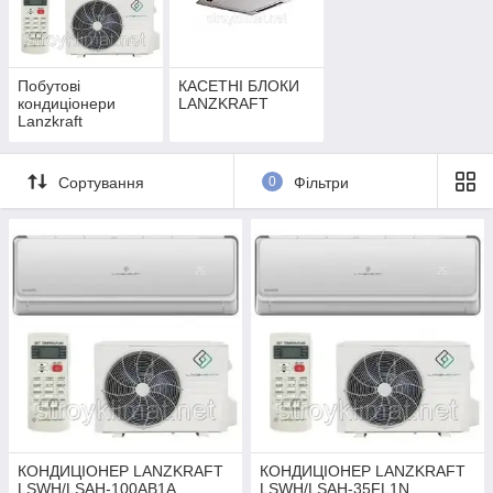
кліматичної техніки. Завдяки балансу технологічності,
простоті використання і гарантії якості, наша продукція
використовується в компаніях світових лідерів.
Побутові
КАСЕТНІ БЛОКИ
кондиціонери
LANZKRAFT
Lanzkraft
Сортування
0
Фільтри
КОНДИЦІОНЕР LANZKRAFT
КОНДИЦІОНЕР LANZKRAFT
LSWH/LSAH-100AB1A
LSWH/LSAH-35FL1N