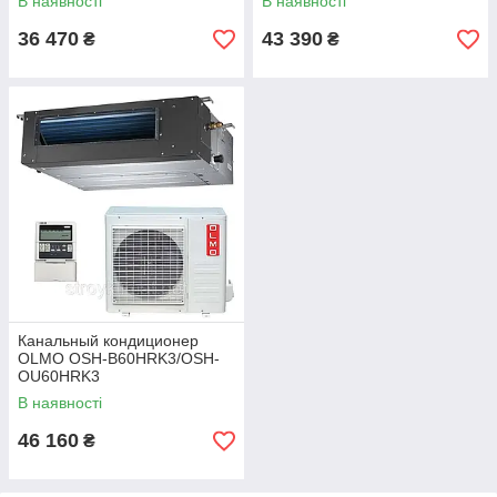
В наявності
В наявності
36 470
43 390
₴
₴
Канальный кондиционер
OLMO OSH-B60HRK3/OSH-
OU60HRK3
В наявності
46 160
₴