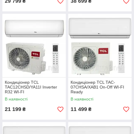
29 799
38 699
₴
₴
Кондиціонер TCL
Кондиціонер TCL TAC-
TAC12CHSD/YA11I Inverter
07CHSA/XAB1 On-Off WI-FI
R32 WI-FI
Ready
В наявності
В наявності
21 199
11 499
₴
₴