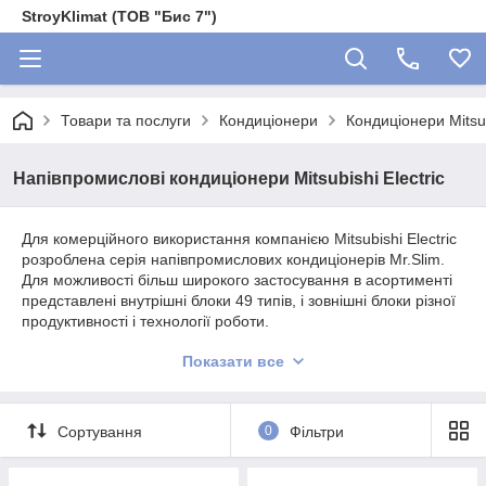
StroyKlimat (ТОВ "Бис 7")
Товари та послуги
Кондиціонери
Кондиціонери Mitsub
Напівпромислові кондиціонери Mitsubishi Electric
Для комерційного використання компанією Mitsubishi Electric
розроблена серія напівпромислових кондиціонерів Mr.Slim.
Для можливості більш широкого застосування в асортименті
представлені внутрішні блоки 49 типів, і зовнішні блоки різної
продуктивності і технології роботи.
Крім використання в якості спліт-систем дозволяється
Показати все
організація мультисистем шляхом підключення до 4
внутрішніх блоків до одного зовнішнього (можливість такої
схеми роботи необхідно уточнювати в специфікації до кожної
Сортування
0
Фільтри
моделі). Крім того, все обладнання виготовляється з
можливістю широкого контролю параметрів і
самодіагностики.