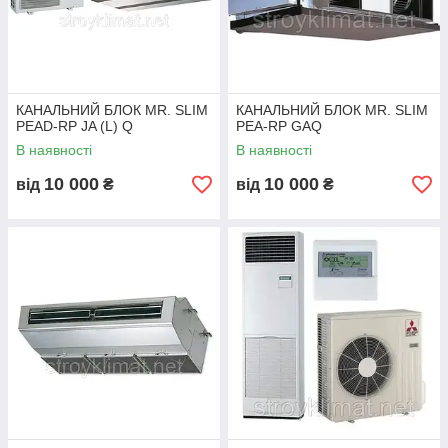
и хорошо себя зарекомендовали такие блоки, достигает -28 °
C. Zubadan Inverter можно использовать как для отопления,
так и для нагрева воды в системах горячего водоснабжения.
Великий модельний ряд внутрішніх блоків дозволяє
організувати охолодження та опалення приміщень всіх типів і
КАНАЛЬНИЙ БЛОК MR. SLIM
КАНАЛЬНИЙ БЛОК MR. SLIM
розмірів. В асортименті є такі блоки:
PEAD-RP JA (L) Q
PEA-RP GAQ
касетні (3,5-14,0 кВт)
В наявності
В наявності
настінні (3,5-10,0 кВт)
10 000
10 000
від
₴
від
₴
підвісні (3,5-14,0 кВт)
кухонні (підвісний 7,1 кВт)
канальні (3,5-14,0 кВт)
канальні високого статичного тиску (20,0-44,0 кВт)
підлогові (7,1-14,0 кВт).
Всі напівпромислові кондиціонери Mr.Slim можна регулювати
не тільки місцевими пультами, а і централізованими системи
управління та диспетчеризації. У разі необхідності зовнішні
блоки серії Delux Power Inverter дозволяється підключати до
системи старих фреонопроводов, яка використовувалася
разом з кондиціонерами на фреоні R22.