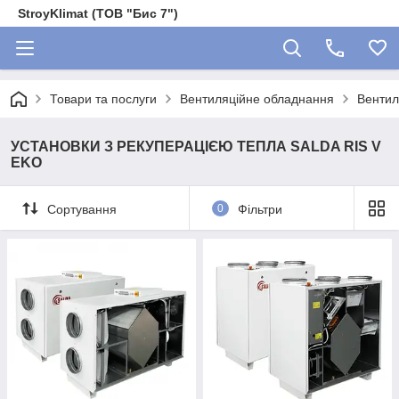
StroyKlimat (ТОВ "Бис 7")
Товари та послуги
Вентиляційне обладнання
Вентил
УСТАНОВКИ З РЕКУПЕРАЦІЄЮ ТЕПЛА SALDA RIS V
EKO
Сортування
0
Фільтри